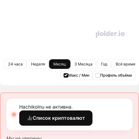
24 часа
Неделя
Месяц
3 Месяца
Год
Всё время
Макс / Мин
Профиль объёма
HachikoInu не активна.
Список криптовалют
Мы не уверены.