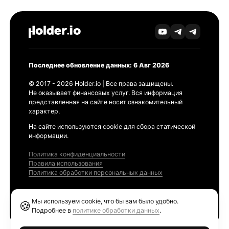
Последнее обновление данных: 6 Авг 2026
© 2017 - 2026 Holder.io | Все права защищены.
Не оказывает финансовых услуг. Вся информация
представленная на сайте носит ознакомительный
характер.
На сайте используются cookie для сбора статической
информации.
Политика конфиденциальности
Правила использования
Политика обработки персональных данных
Продукты
Мы используем cookie, что бы вам было удобно.
🍪
Ethereum GAS Tracker
Подробнее в
политике обработки данных
.