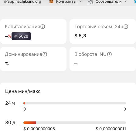
app.hachikoinu.org
Контракты
Обозреватели
Капитализация
Торговый объем, 24ч
$ 5,3
‒
%
#15028
Доминирование
В обороте INU
%
‒
Цена мин/макс
24 ч
0
0
30 д
$ 0,0000000006
$ 0,0000000011