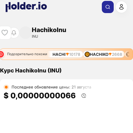
HachikoInu
INU
5913
INU
9175
HACHI
10178
HACHIKO
2668
I
Подозрительно похожи
Курс HachikoInu (INU)
Последнее обновление цены: 21 августа
$ 0,00000000066