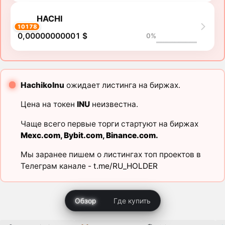
HACHI
10178
0,00000000001 $
0%
HachikoInu
ожидает листинга на биржах.
Цена на токен
INU
неизвестна.
Чаще всего первые торги стартуют на биржах
Mexc.com
,
Bybit.com
,
Binance.com
.
Мы заранее пишем о листингах топ проектов в
Телеграм канале -
t.me/RU_HOLDER
Обзор
Где купить