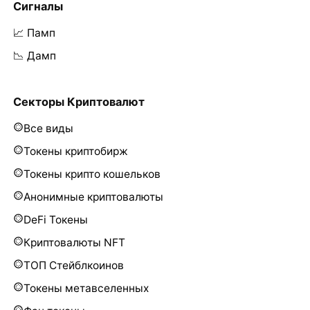
Сигналы
📈 Памп
📉 Дамп
Секторы Криптовалют
Все виды
Токены криптобирж
Токены крипто кошельков
Анонимные криптовалюты
DeFi Токены
Криптовалюты NFT
ТОП Стейблкоинов
Токены метавселенных