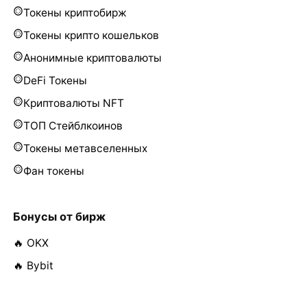
Токены криптобирж
Токены крипто кошельков
Анонимные криптовалюты
DeFi Токены
Криптовалюты NFT
ТОП Стейблкоинов
Токены метавселенных
Фан токены
Бонусы от бирж
🔥 OKX
🔥 Bybit