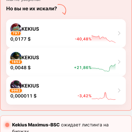
Но вы не их искали?
KEKIUS
797
0,0177 $
-40,48%
KEKIUS
1652
0,0048 $
+21,86%
KEKIUS
9962
0,000011 $
-3,42%
Kekius Maximus-BSC
ожидает листинга на
биржах.