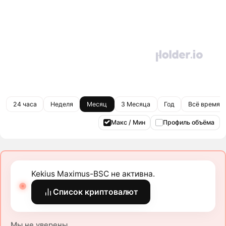
24 часа
Неделя
Месяц
3 Месяца
Год
Всё время
Макс / Мин
Профиль объёма
Kekius Maximus-BSC не активна.
Список криптовалют
Мы не уверены.