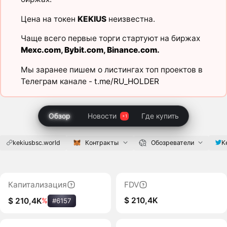
Цена на токен
KEKIUS
неизвестна.
Чаще всего первые торги стартуют на биржах
Mexc.com
,
Bybit.com
,
Binance.com
.
Мы заранее пишем о листингах топ проектов в
Телеграм канале -
t.me/RU_HOLDER
Обзор
Новости
Где купить
kekiusbsc.world
Контракты
Обозреватели
K
Капитализация
FDV
$ 210,4K
$ 210,4K
%
#6157