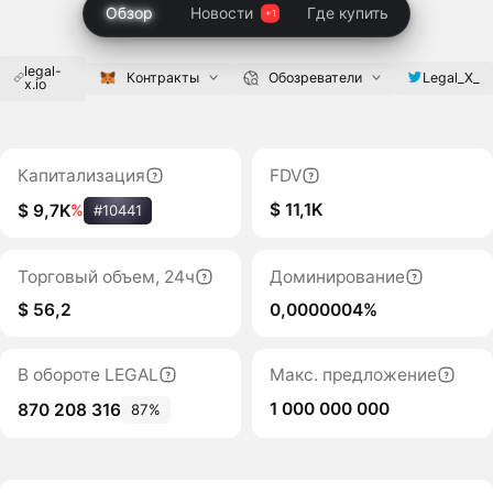
Обзор
Новости
Где купить
legal-
Legal_X_
Контракты
Обозреватели
x.io
Капитализация
FDV
$ 11,1K
$ 9,7K
%
#10441
Торговый объем, 24ч
Доминирование
$ 56,2
0,0000004%
В обороте LEGAL
Макс. предложение
1 000 000 000
870 208 316
87%