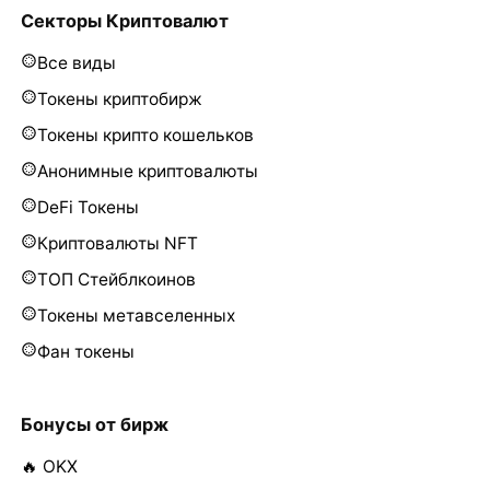
Секторы Криптовалют
Все виды
Токены криптобирж
Токены крипто кошельков
Анонимные криптовалюты
DeFi Токены
Криптовалюты NFT
ТОП Стейблкоинов
Токены метавселенных
Фан токены
Бонусы от бирж
🔥 OKX