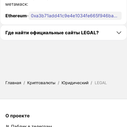
метамаск:
Ethereum
-
0xa3b71add41c9e4e1034fe665f946baebfe9c07c4
Где найти официальные сайты LEGAL?
Главная
/
Криптовалюты
/
Юридический
/
LEGAL
О проекте
🤘 Паблик в телеграм