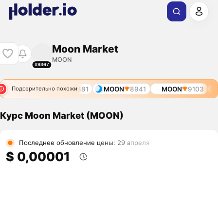
Moon Market
MOON
#9367
N
7561
MOON
8881
MOON
8941
MOON
9103
Подозрительно похожи
Курс Moon Market (MOON)
Последнее обновление цены: 29 апреля
$ 0,00001