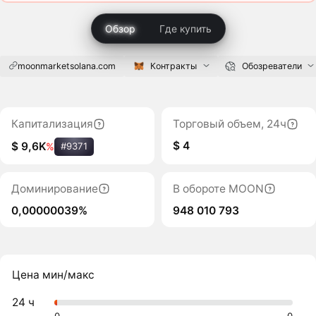
Обзор
Где купить
moonmarketsolana.com
Контракты
Обозреватели
Капитализация
Торговый объем, 24ч
$ 4
$ 9,6K
%
#9371
Доминирование
В обороте MOON
0,00000039%
948 010 793
Цена мин/макс
24 ч