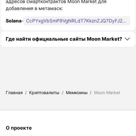
адресов смартконтрактов Moon Market для
добавления в метамаск:
Solana
-
CcPYxgVbSmP9VgNRLdT7KkznZJQ7DyFJ2ZvSPwgdN62e
Где найти официальные сайты Moon Market?
Главная
/
Криптовалюты
/
Мемкоины
/
Moon Market
О проекте