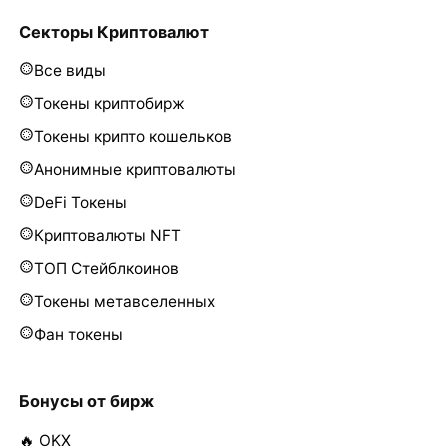
Секторы Криптовалют
Все виды
Токены криптобирж
Токены крипто кошельков
Анонимные криптовалюты
DeFi Токены
Криптовалюты NFT
ТОП Стейблкоинов
Токены метавселенных
Фан токены
Бонусы от бирж
🔥 OKX