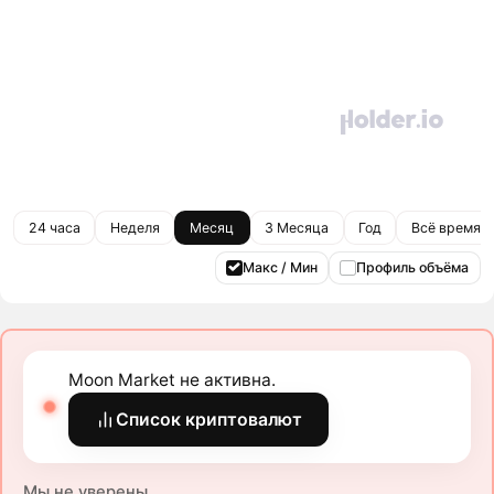
24 часа
Неделя
Месяц
3 Месяца
Год
Всё время
Макс / Мин
Профиль объёма
Moon Market не активна.
Список криптовалют
Мы не уверены.