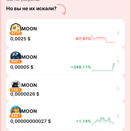
Но вы не их искали?
MOON
4775
0,0025 $
-67,97%
MOON
9951
0,00005 $
+349,11%
MOON
7561
0,0000026 $
MOON
8881
0,00000000027 $
+1,14%