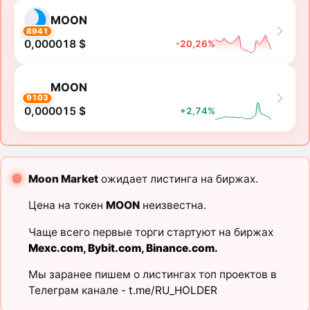
MOON
8941
0,000018 $
-20,26%
MOON
9103
0,000015 $
+2,74%
Moon Market
ожидает листинга на биржах.
Цена на токен
MOON
неизвестна.
Чаще всего первые торги стартуют на биржах
Mexc.com
,
Bybit.com
,
Binance.com
.
Мы заранее пишем о листингах топ проектов в
Телеграм канале -
t.me/RU_HOLDER