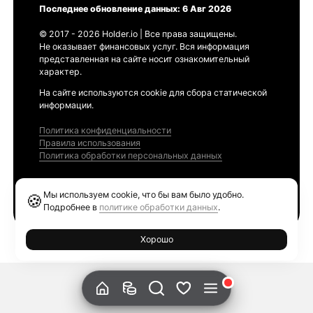
Последнее обновление данных: 6 Авг 2026
© 2017 - 2026 Holder.io | Все права защищены.
Не оказывает финансовых услуг. Вся информация
представленная на сайте носит ознакомительный
характер.
На сайте используются cookie для сбора статической
информации.
Политика конфиденциальности
Правила использования
Политика обработки персональных данных
Продукты
Мы используем cookie, что бы вам было удобно.
🍪
Ethereum GAS Tracker
Подробнее в
политике обработки данных
.
Хорошо