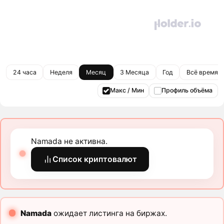
24 часа
Неделя
Месяц
3 Месяца
Год
Всё время
Макс / Мин
Профиль объёма
Namada не активна.
Список криптовалют
Namada
ожидает листинга на биржах.