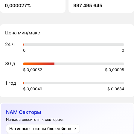
0,000027%
997 495 645
Цена мин/макс
24 ч
0
0
30 д
$ 0,00052
$ 0,00095
1 год
$ 0,00049
$ 0,0684
NAM Секторы
Namada оноситстя к секторам:
Нативные токены блокчейнов