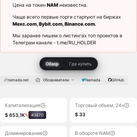
Цена на токен
NAM
неизвестна.
Чаще всего первые торги стартуют на биржах
Mexc.com
,
Bybit.com
,
Binance.com
.
Мы заранее пишем о листингах топ проектов в
Телеграм канале -
t.me/RU_HOLDER
Обзор
Где купить
namada.net
Обозреватели
Namada
GitHub
Капитализация
Торговый объем, 24ч
$ 33
$ 653,1K
%
#3870
Доминирование
В обороте NAM