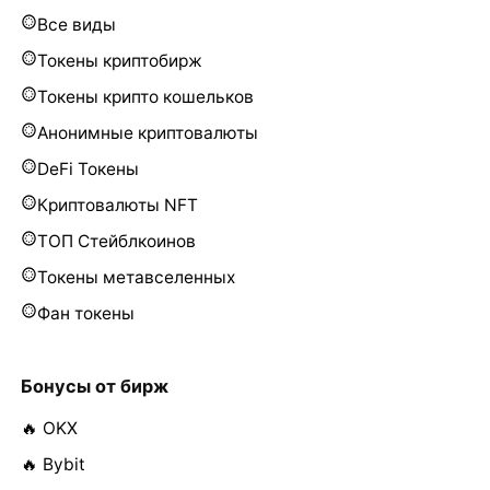
Все виды
Токены криптобирж
Токены крипто кошельков
Анонимные криптовалюты
DeFi Токены
Криптовалюты NFT
ТОП Стейблкоинов
Токены метавселенных
Фан токены
Бонусы от бирж
🔥 OKX
🔥 Bybit