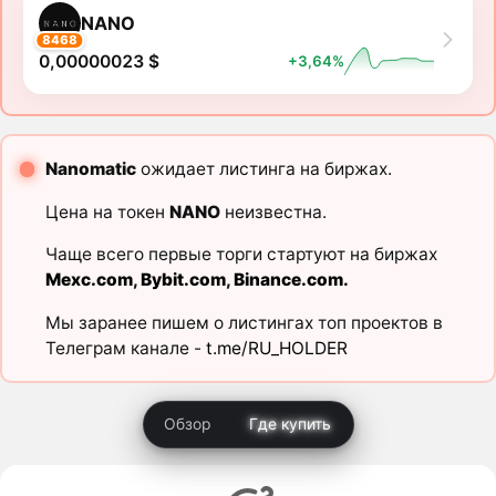
NANO
8468
0,00000023 $
+3,64%
Nanomatic
ожидает листинга на биржах.
Цена на токен
NANO
неизвестна.
Чаще всего первые торги стартуют на биржах
Mexc.com
,
Bybit.com
,
Binance.com
.
Мы заранее пишем о листингах топ проектов в
Телеграм канале -
t.me/RU_HOLDER
Обзор
Где купить