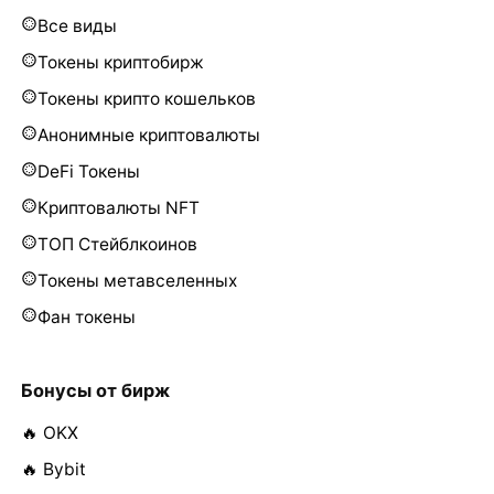
Все виды
Токены криптобирж
Токены крипто кошельков
Анонимные криптовалюты
DeFi Токены
Криптовалюты NFT
ТОП Стейблкоинов
Токены метавселенных
Фан токены
Бонусы от бирж
🔥 OKX
🔥 Bybit