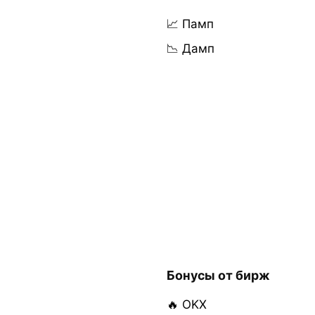
📈 Памп
📉 Дамп
Бонусы от бирж
🔥 OKX