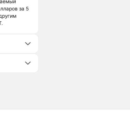
ваемый
лларов за 5
 другим
T.