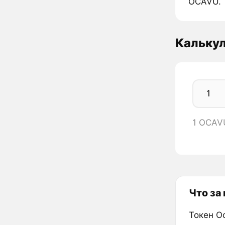
OCAVU.
Кальку
1 OCAV
Что за
Токен O