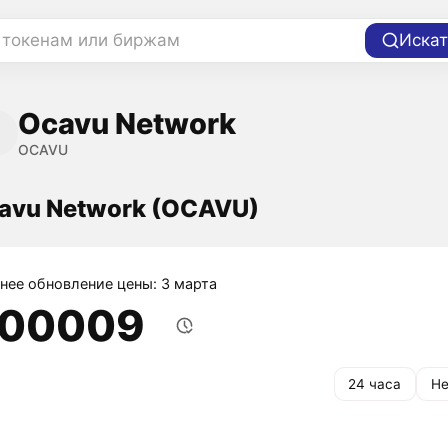
 токенам или биржам
Искат
Ocavu Network
OCAVU
avu Network (OCAVU)
нее обновление цены: 3 марта
,00009
24 часа
Не