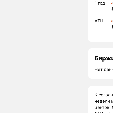
1 год
ATH
Биржи
Нет дан
К сегод
недели 
центов. 