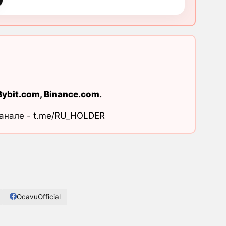
Bybit.com
,
Binance.com
.
канале -
t.me/RU_HOLDER
OcavuOfficial