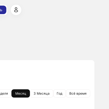
ь
деля
Месяц
3 Месяца
Год
Всё время