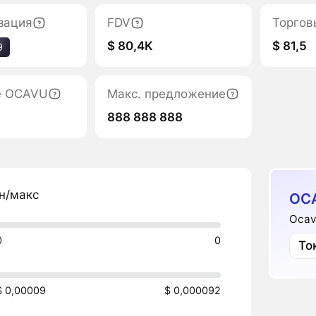
зация
FDV
Торгов
$ 80,4K
$ 81,5
9
е OCAVU
Макс. предложение
888 888 888
н/макс
OC
Ocav
0
0
То
$ 0,00009
$ 0,000092