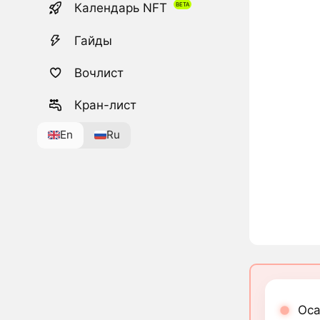
Календарь NFT
Гайды
Вочлист
Кран-лист
En
Ru
Oca