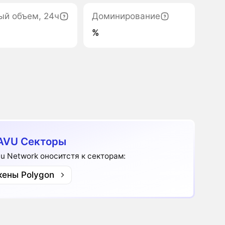
ый объем, 24ч
Доминирование
%
AVU Секторы
u Network оноситстя к секторам:
кены Polygon