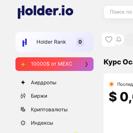
Поиск по
Holder Rank
Курс Oc
10000$ от MEXC
Аирдропы
Послед
$ 0
Биржи
Криптовалюты
Индексы