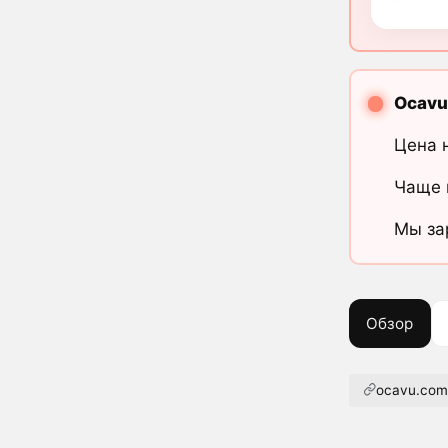
Ocavu
Цена 
Чаще 
Мы за
Обзор
ocavu.co