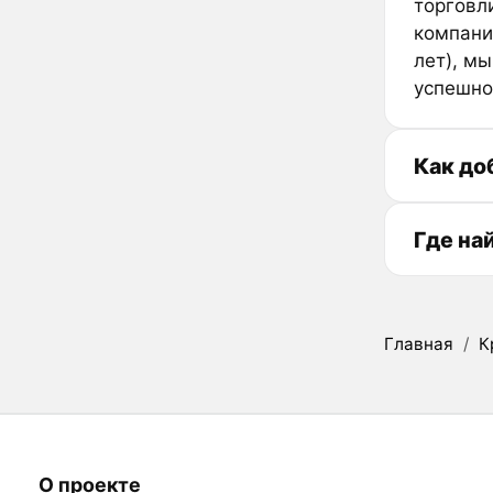
торговл
компани
лет), м
успешно
Как до
Где на
Главная
/
К
О проекте