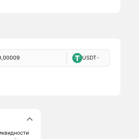
USDT
иквидности