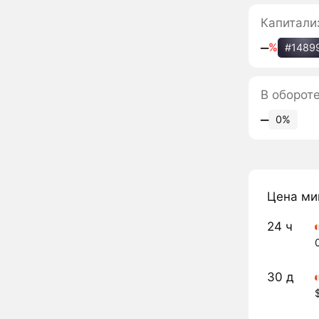
Капитали
‒
%
#1489
В оборот
‒
0%
Цена ми
24 ч
30 д