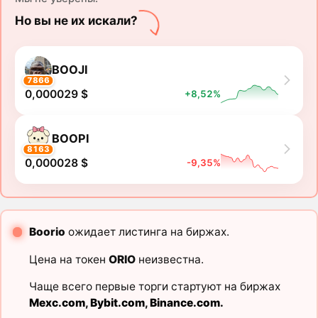
Но вы не их искали?
BOOJI
7866
0,000029 $
+8,52%
BOOPI
8163
0,000028 $
-9,35%
Boorio
ожидает листинга на биржах.
Цена на токен
ORIO
неизвестна.
Чаще всего первые торги стартуют на биржах
Mexc.com
,
Bybit.com
,
Binance.com
.