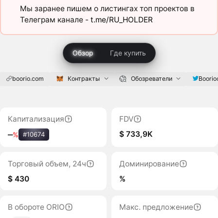
Мы заранее пишем о листингах топ проектов в
Телеграм канале -
t.me/RU_HOLDER
Обзор
Где купить
boorio.com
Контракты
Обозреватели
Boorioo
Капитализация
FDV
$ 733,9K
‒
%
#10674
Торговый объем, 24ч
Доминирование
$ 430
%
В обороте ORIO
Макс. предложение