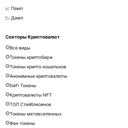
📈 Памп
📉 Дамп
Секторы Криптовалют
Все виды
Токены криптобирж
Токены крипто кошельков
Анонимные криптовалюты
DeFi Токены
Криптовалюты NFT
ТОП Стейблкоинов
Токены метавселенных
Фан токены