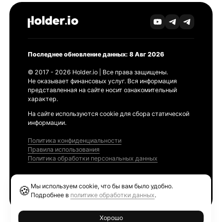
Последнее обновление данных: 8 Авг 2026
© 2017 - 2026 Holder.io | Все права защищены.
Не оказывает финансовых услуг. Вся информация
представленная на сайте носит ознакомительный
характер.
На сайте используются cookie для сбора статической
информации.
Политика конфиденциальности
Правила использования
Политика обработки персональных данных
Продукты
Мы используем cookie, что бы вам было удобно.
🍪
Ethereum GAS Tracker
Подробнее в
политике обработки данных
.
Хорошо