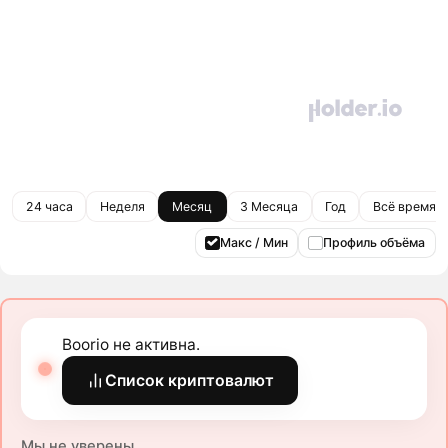
24 часа
Неделя
Месяц
3 Месяца
Год
Всё время
Макс / Мин
Профиль объёма
Boorio не активна.
Список криптовалют
Мы не уверены.