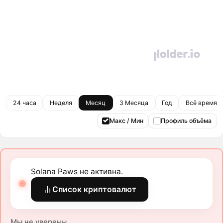
24 часа
Неделя
Месяц
3 Месяца
Год
Всё время
Макс / Мин
Профиль объёма
Solana Paws не активна.
Список криптовалют
Мы не уверены.