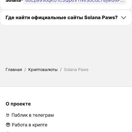
Solana
-
6bLp99VoqKU1C3Qp6VTNvSoCoc78jMGxPkGSSopq8wHB
Где найти официальные сайты Solana Paws?
Главная
/
Криптовалюты
/
Solana Paws
О проекте
🤘 Паблик в телеграм
😎 Работа в крипте