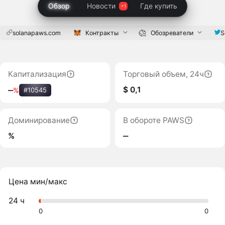
Обзор
Новости
Где купить
solanapaws.com
Контракты
Обозреватели
S
Капитализация
Торговый объем, 24ч
$ 0,1
‒
%
#10545
Доминирование
В обороте PAWS
%
‒
Цена мин/макс
24 ч
0
0