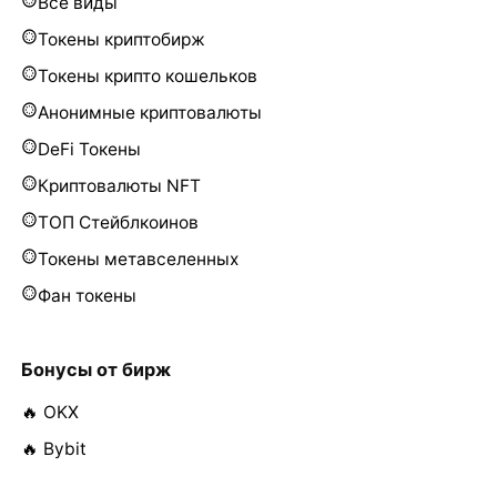
Все виды
Токены криптобирж
Токены крипто кошельков
Анонимные криптовалюты
DeFi Токены
Криптовалюты NFT
ТОП Стейблкоинов
Токены метавселенных
Фан токены
Бонусы от бирж
🔥 OKX
🔥 Bybit