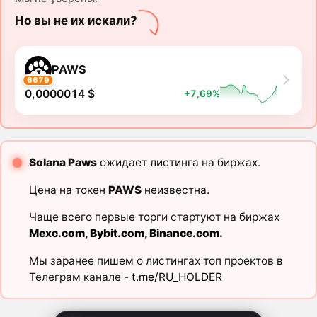
Но вы не их искали?
PAWS
6679
0,0000014 $
+7,69%
Solana Paws
ожидает листинга на биржах.
Цена на токен
PAWS
неизвестна.
Чаще всего первые торги стартуют на биржах
Mexc.com
,
Bybit.com
,
Binance.com
.
Мы заранее пишем о листингах топ проектов в
Телеграм канале -
t.me/RU_HOLDER