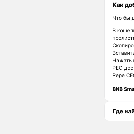
Как до
Что бы 
В кошел
пролиста
Скопиро
Вставить
Нажать к
PEO дос
Pepe CE
BNB Sma
Где на