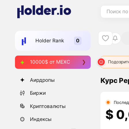
Поиск по
Holder Rank
10000$ от MEXC
Подозрит
Курс Pe
Аирдропы
Биржи
Послед
Криптовалюты
$ 0
Индексы