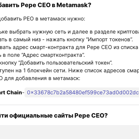
бавить Pepe CEO в Metamask?
добавить PEO в метамаск нужно:
ьке выбрать нужную сеть и далее в разделе крипто
ть в самый низ - нажать кнопку “Импорт токенов”.
вать адрес смарт-контракта для Pepe CEO из списка
 в поле “Адрес смартконтракта”.
нопку “Добавить пользовательский токен”.
тупен на 1 блокчейн сети. Ниже список адресов сма
O для добавления в метамаск:
rt Chain
-
0x33678c7b2a58480ef599ce73ad0d002dc
йти официальные сайты Pepe CEO?