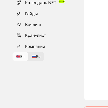
Календарь NFT
Гайды
Вочлист
Кран-лист
Компании
En
Ru