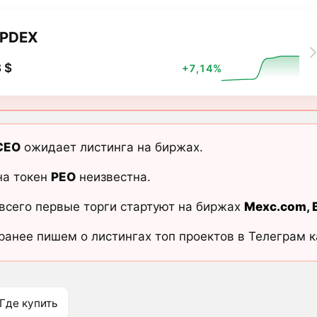
PDEX
 $
+7,14%
CEO
ожидает листинга на биржах.
на токен
PEO
неизвестна.
всего первые торги стартуют на биржах
Mexc.com
,
ранее пишем о листингах топ проектов в Телеграм 
Где купить