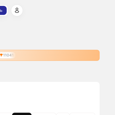
ь
11041