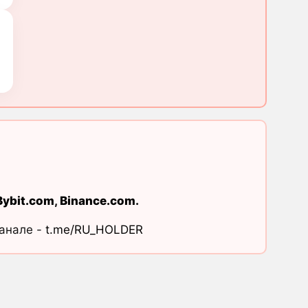
Bybit.com
,
Binance.com
.
канале -
t.me/RU_HOLDER