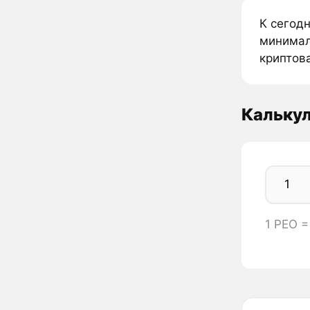
К сегод
минимал
криптова
Кальку
1 PEO 