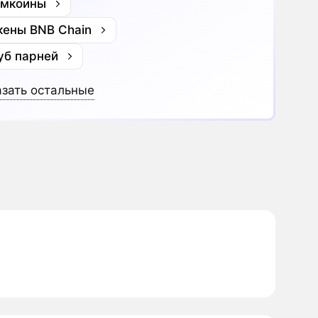
мкоины
кены BNB Chain
уб парней
зать остальные