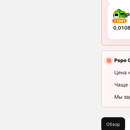
P
11041
0,0108
Pepe 
Цена 
Чаще 
Мы за
Обзор