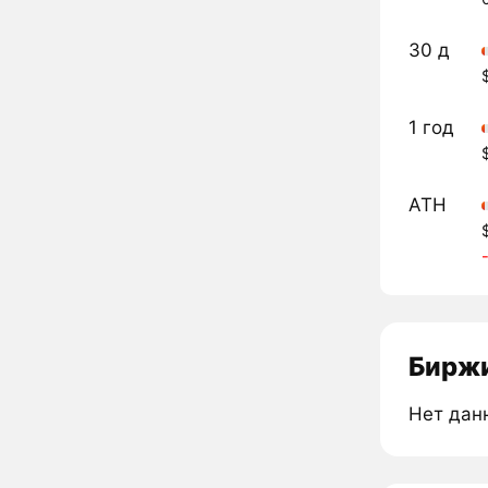
30 д
1 год
ATH
Биржи
Нет дан