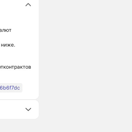
валют
 ниже.
ртконтрактов
6b6f7dc