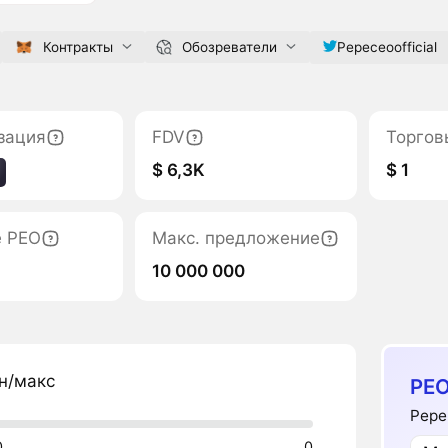
Контракты
Обозреватели
Pepeceoofficial
зация
FDV
Торгов
$ 6,3K
$ 1
е PEO
Макс. предложение
10 000 000
н/макс
PEO
Pepe
0
0