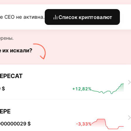
e CEO не активна.
Список криптовалют
ерены.
е их искали?
EPECAT
 $
+12,82%
EPE
000000029 $
-3,33%