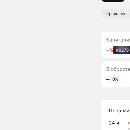
pepe.ceo
Капитали
‒
%
#8278
В оборот
‒
0%
Цена ми
24 ч