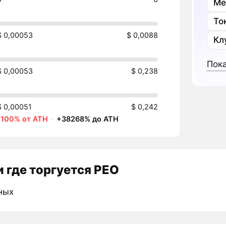
Ме
То
$ 0,00053
$ 0,0088
Кл
Пока
$ 0,00053
$ 0,238
$ 0,00051
$ 0,242
-100% от ATH
·
+38268% до ATH
 где торгуется PEO
ных