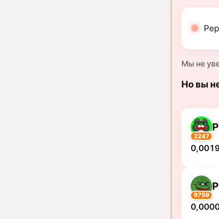
Pep
Мы не ув
Но вы н
P
2247
0,0019
P
9759
0,000