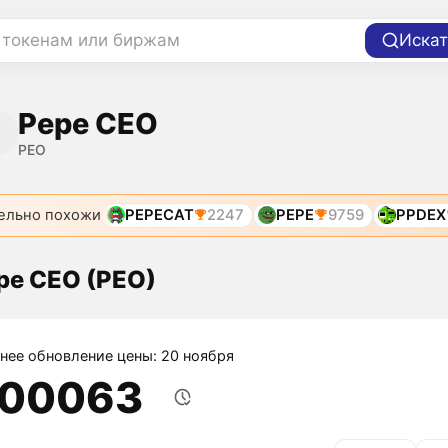
 токенам или биржам
Искат
Pepe CEO
PEO
ельно похожи
PEPECAT
2247
PEPE
9759
PPDEX
pe CEO (PEO)
нее обновление цены: 20 ноября
,00063