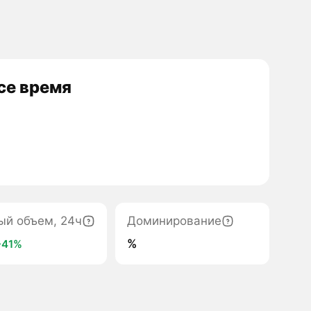
се время
ый объем, 24ч
Доминирование
%
+41%