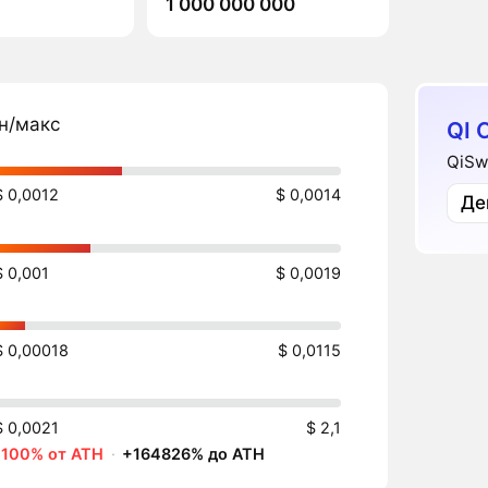
1 000 000 000
н/макс
QI 
QiSw
$ 0,0012
$ 0,0014
Де
$ 0,001
$ 0,0019
$ 0,00018
$ 0,0115
$ 0,0021
$ 2,1
-100% от ATH
·
+164826% до ATH