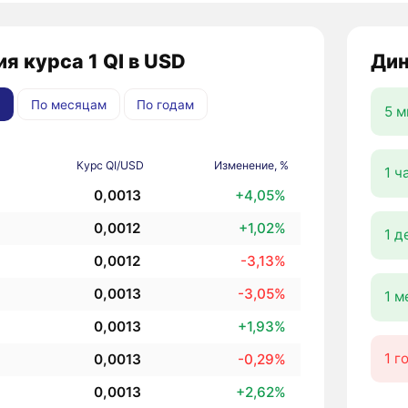
я курса 1 QI в USD
Дин
По месяцам
По годам
5 м
Курс QI/USD
Изменение, %
1 ч
0,0013
+4,05%
0,0012
+1,02%
1 д
0,0012
-3,13%
0,0013
-3,05%
1 м
0,0013
+1,93%
1 г
0,0013
-0,29%
0,0013
+2,62%