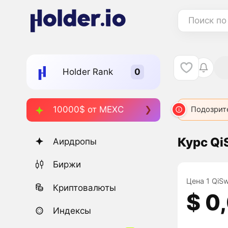
Поиск по
Holder Rank
10000$ от MEXC
Подозрит
Курс Qi
Аирдропы
Биржи
Цена 1 QiSw
Криптовалюты
$ 0
Индексы