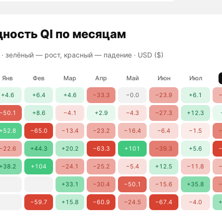
дность
QI
по месяцам
 ·
зелёный — рост, красный — падение
· USD ($)
Янв
Фев
Мар
Апр
Май
Июн
Июл
+4.6
+6.4
+4.6
−33.3
−0.0
−23.9
+6.1
−
−50.1
+8.6
−4.1
+2.9
−4.3
−27.3
+12.3
+52.8
−65.0
−13.4
−23.2
−16.4
−6.4
−1.5
−
−22.6
+44.3
+20.2
−63.3
+101
−39.3
+5.6
−
+38.2
+104
−24.1
−25.2
−5.4
+12.5
−11.8
−
+33.1
−30.4
−50.1
−15.6
+35.8
−
−59.7
+15.8
−60.9
−24.5
−67.4
−4.0
+