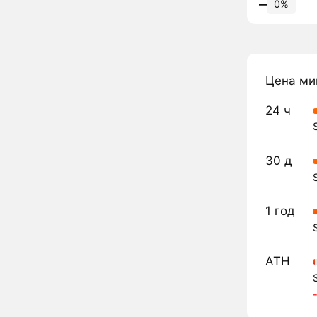
‒
0%
Цена ми
24 ч
30 д
1 год
ATH