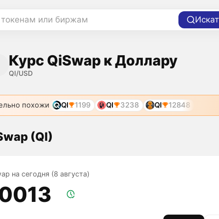
 токенам или биржам
Искат
Курс QiSwap к Доллару
QI/USD
ельно похожи
QI
1199
QI
3238
QI
12848
Swap (QI)
ap на сегодня (8 августа)
,0013