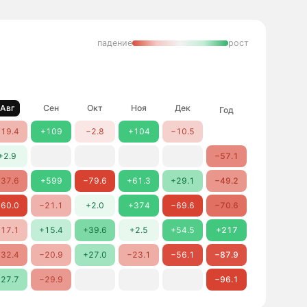
падение
рост
Авг
Сен
Окт
Ноя
Дек
Год
19.4
+109
−2.8
+104
−10.5
+2.9
−57.1
37.6
+599
−79.6
+61.3
+29.1
−49.2
60.0
−21.1
+2.0
+374
−69.6
−70.6
17.1
+15.4
+39.6
+2.5
+54.5
+217
32.4
−20.9
+27.0
−23.1
−56.1
−87.9
27.7
−29.9
−96.1