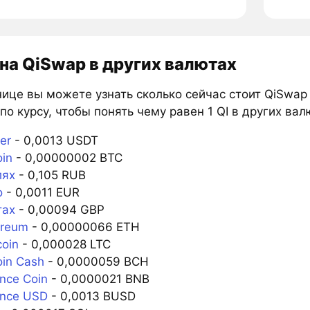
на QiSwap в других валютах
ице вы можете узнать сколько сейчас стоит QiSwap
по курсу, чтобы понять чему равен 1 QI в других вал
er
- 0,0013 USDT
oin
- 0,00000002 BTC
лях
- 0,105 RUB
о
- 0,0011 EUR
тах
- 0,00094 GBP
ereum
- 0,00000066 ETH
coin
- 0,000028 LTC
oin Cash
- 0,0000059 BCH
ance Coin
- 0,0000021 BNB
ance USD
- 0,0013 BUSD