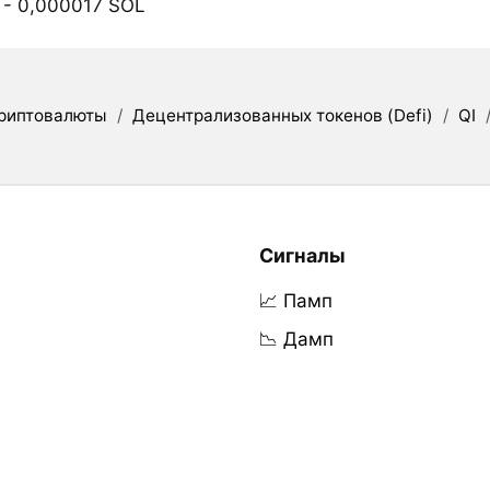
- 0,000017 SOL
риптовалюты
/
Децентрализованных токенов (Defi)
/
QI
Сигналы
📈 Памп
📉 Дамп