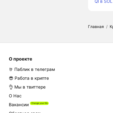
QI в SOL
Главная
/
К
О проекте
🤘 Паблик в телеграм
😎 Работа в крипте
👌 Мы в твиттере
О Нас
Вакансии