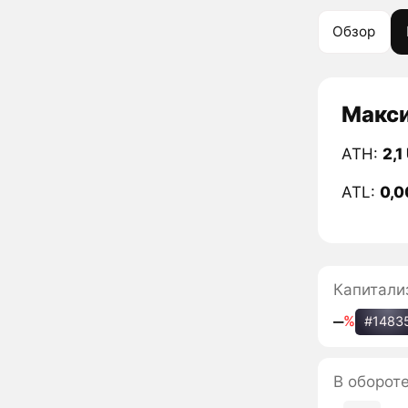
Обзор
Макси
ATH:
2,1
ATL:
0,0
Капитали
‒
%
#1483
В обороте