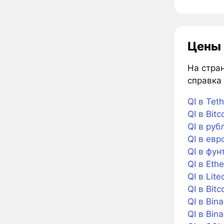
Цены 
На стран
справка 
QI в Teth
QI в Bitc
QI в руб
QI в евр
QI в фун
QI в Eth
QI в Lite
QI в Bitc
QI в Bin
QI в Bin