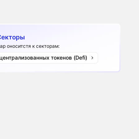
Секторы
ap оноситстя к секторам:
централизованных токенов (Defi)