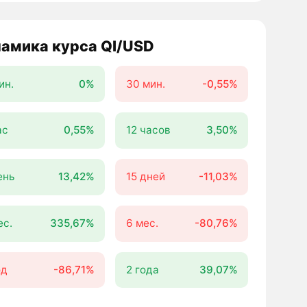
амика курса QI/USD
ин.
0%
30 мин.
-0,55%
ас
0,55%
12 часов
3,50%
ень
13,42%
15 дней
-11,03%
ес.
335,67%
6 мес.
-80,76%
од
-86,71%
2 года
39,07%