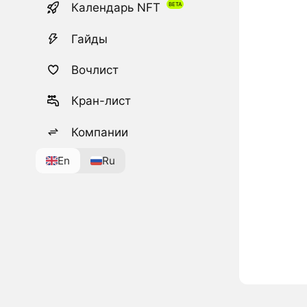
Календарь NFT
Гайды
Вочлист
Кран-лист
Компании
En
Ru