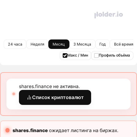
24 часа
Неделя
Месяц
3 Месяца
Год
Всё время
Макс / Мин
Профиль объёма
shares.finance не активна.
Список криптовалют
shares.finance
ожидает листинга на биржах.