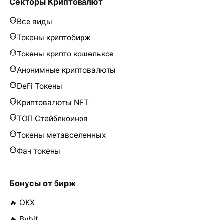
Секторы Криптовалют
Все виды
Токены криптобирж
Токены крипто кошельков
Анонимные криптовалюты
DeFi Токены
Криптовалюты NFT
ТОП Стейблкоинов
Токены метавселенных
Фан токены
Бонусы от бирж
🔥 OKX
🔥 Bybit