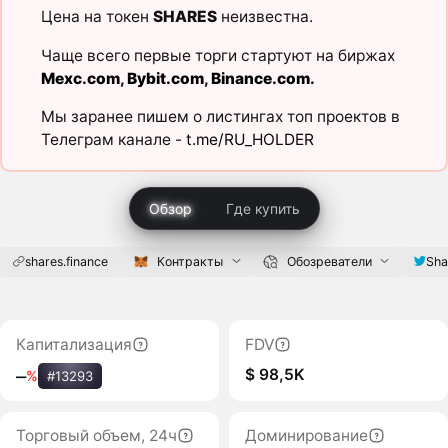
Цена на токен
SHARES
неизвестна.
Чаще всего первые торги стартуют на биржах
Mexc.com
,
Bybit.com
,
Binance.com
.
Мы заранее пишем о листингах топ проектов в
Телеграм канале -
t.me/RU_HOLDER
Обзор
Где купить
shares.finance
Контракты
Обозреватели
Sha
Капитализация
FDV
$ 98,5K
‒
%
#13293
Торговый объем, 24ч
Доминирование