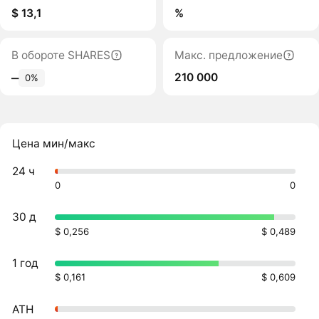
$ 13,1
%
В обороте SHARES
Макс. предложение
210 000
‒
0%
Цена мин/макс
24 ч
0
0
30 д
$ 0,256
$ 0,489
1 год
$ 0,161
$ 0,609
ATH