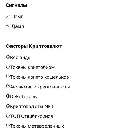
Сигналы
📈 Памп
📉 Дамп
Секторы Криптовалют
Все виды
Токены криптобирж
Токены крипто кошельков
Анонимные криптовалюты
DeFi Токены
Криптовалюты NFT
ТОП Стейблкоинов
Токены метавселенных