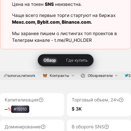
Цена на токен
SNS
неизвестна.
Чаще всего первые торги стартуют на биржах
Mexc.com
,
Bybit.com
,
Binance.com
.
Мы заранее пишем о листингах топ проектов в
Телеграм канале -
t.me/RU_HOLDER
Обзор
Где купить
sonorus.network
Контракты
Обозреватели
S
Капитализация
Торговый объем, 24ч
$ 3K
‒
%
#15010
Доминирование
В обороте SNS