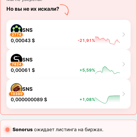
Но вы не их искали?
SNS
2774
0,00043 $
-21,91%
SNS
7824
0,00061 $
+5,59%
SNS
10399
0,000000089 $
+1,08%
Sonorus
ожидает листинга на биржах.