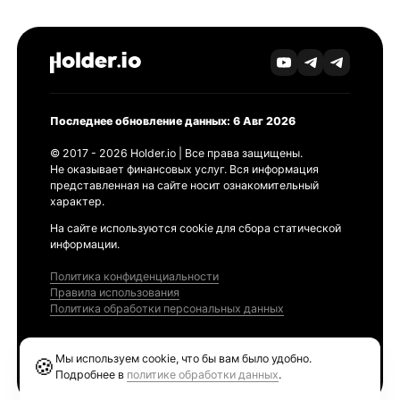
Последнее обновление данных: 6 Авг 2026
© 2017 - 2026 Holder.io | Все права защищены.
Не оказывает финансовых услуг. Вся информация
представленная на сайте носит ознакомительный
характер.
На сайте используются cookie для сбора статической
информации.
Политика конфиденциальности
Правила использования
Политика обработки персональных данных
Продукты
Мы используем cookie, что бы вам было удобно.
🍪
Ethereum GAS Tracker
Подробнее в
политике обработки данных
.