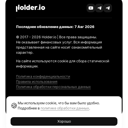
Последнее обновление данных: 7 Авг 2026
© 2017 - 2026 Holder.io | Все права защищены.
Не оказывает финансовых услуг. Вся информация
представленная на сайте носит ознакомительный
характер.
На сайте используются cookie для сбора статической
информации.
Политика конфиденциальности
Правила использования
Политика обработки персональных данных
Продукты
Мы используем cookie, что бы вам было удобно.
🍪
Ethereum GAS Tracker
Подробнее в
политике обработки данных
.
Хорошо