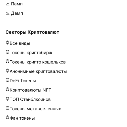
📈 Памп
📉 Дамп
Секторы Криптовалют
Все виды
Токены криптобирж
Токены крипто кошельков
Анонимные криптовалюты
DeFi Токены
Криптовалюты NFT
ТОП Стейблкоинов
Токены метавселенных
Фан токены