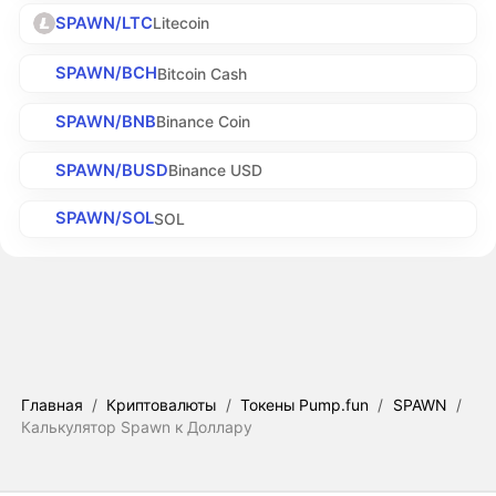
SPAWN/LTC
Litecoin
SPAWN/BCH
Bitcoin Cash
SPAWN/BNB
Binance Coin
SPAWN/BUSD
Binance USD
SPAWN/SOL
SOL
Главная
/
Криптовалюты
/
Токены Pump.fun
/
SPAWN
/
Калькулятор Spawn к Доллару