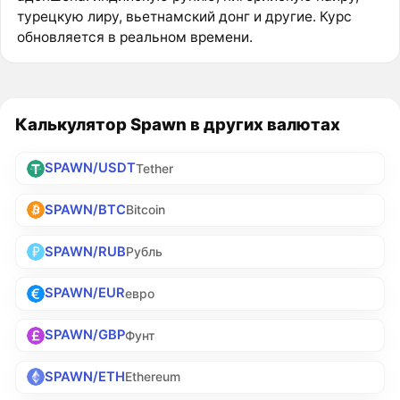
турецкую лиру, вьетнамский донг и другие. Курс
обновляется в реальном времени.
Калькулятор Spawn в других валютах
SPAWN/USDT
Tether
SPAWN/BTC
Bitcoin
SPAWN/RUB
Рубль
SPAWN/EUR
евро
SPAWN/GBP
Фунт
SPAWN/ETH
Ethereum