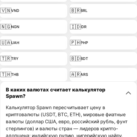
🇻🇳
🇧🇷
VND
BRL
🇳🇬
🇮🇩
NGN
IDR
🇺🇦
🇵🇭
UAH
PHP
🇹🇷
🇧🇩
TRY
BDT
🇹🇭
🇦🇷
THB
ARS
В каких валютах считает калькулятор
Spawn?
Калькулятор Spawn пересчитывает цену в
криптовалюты (USDT, BTC, ETH), мировые фиатные
валюты (доллар США, евро, российский рубль, фунт
стерлингов) и валюты стран — лидеров крипто-
адопшена: индийскую рупию, нигерийскую найру,