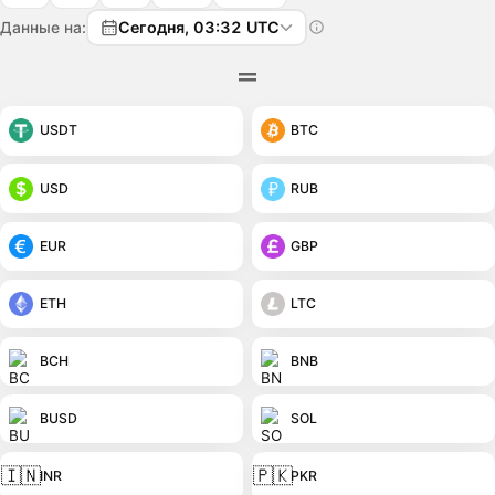
Данные на:
Сегодня, 03:32 UTC
USDT
BTC
USD
RUB
EUR
GBP
ETH
LTC
BCH
BNB
BUSD
SOL
🇮🇳
🇵🇰
INR
PKR