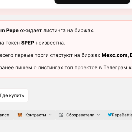
um Pepe
ожидает листинга на биржах.
на токен
SPEP
неизвестна.
всего первые торги стартуют на биржах
Mexc.com
,
ранее пишем о листингах топ проектов в Телеграм 
Где купить
nance
Контракты
Обозреватели
PepeBattl