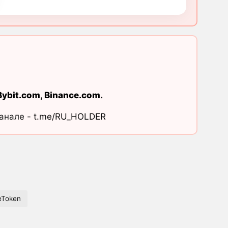
Bybit.com
,
Binance.com
.
канале -
t.me/RU_HOLDER
eToken