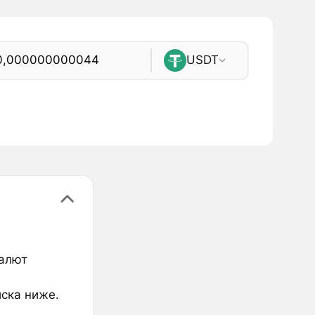
USDT
валют
иска ниже.