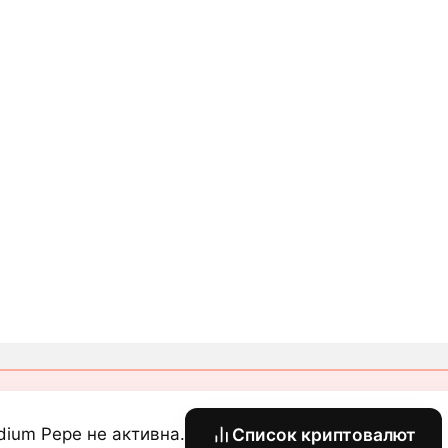
dium Pepe не активна.
Список криптовалют