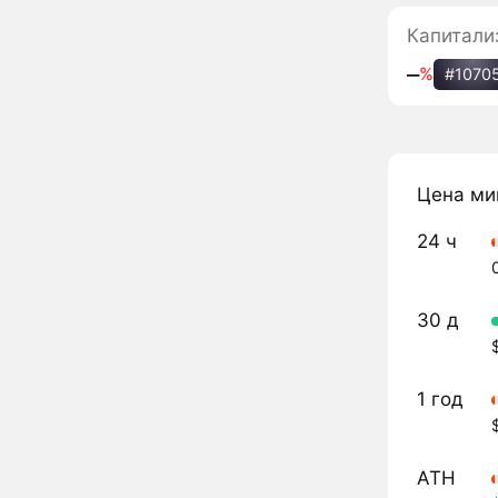
Капитали
‒
%
#1070
Цена ми
24 ч
30 д
1 год
ATH