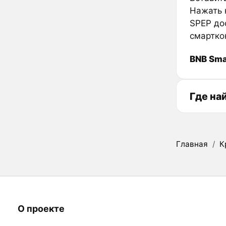
Нажать к
SPEP до
смартко
BNB Sma
Где на
Главная
/
К
О проекте