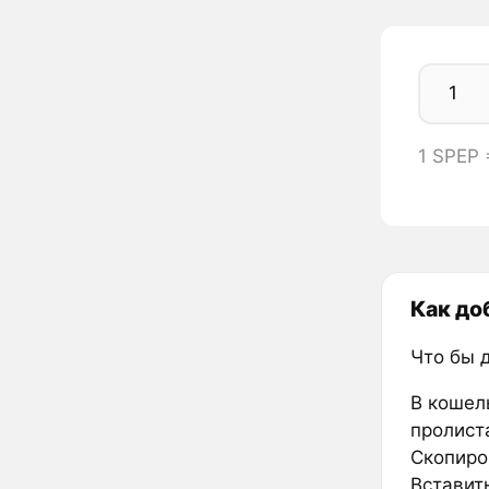
1 SPEP
Как до
Что бы 
В кошел
пролиста
Скопиро
Вставить