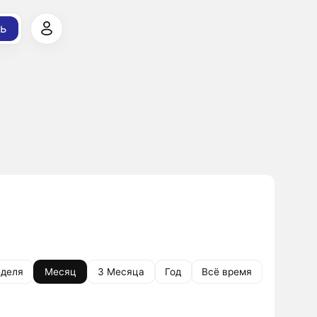
ь
деля
Месяц
3 Месяца
Год
Всё время