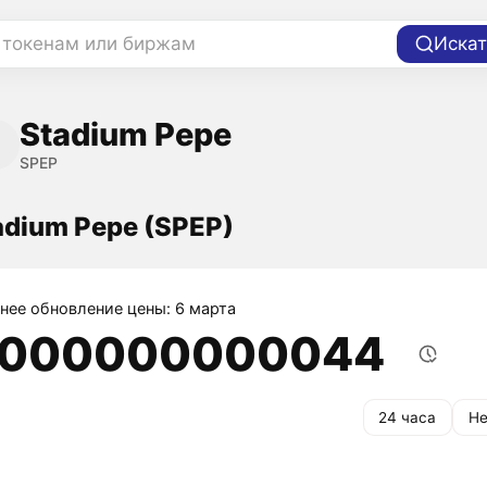
 токенам или биржам
Искат
Stadium Pepe
SPEP
adium Pepe (SPEP)
нее обновление цены: 6 марта
,000000000044
24 часа
Не