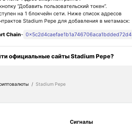
нопку “Добавить пользовательский токен”.
ступен на 1 блокчейн сети. Ниже список адресов
нтрактов Stadium Pepe для добавления в метамаск:
rt Chain
-
0x5c2d4caefae1b1a746706aca1bdded72d4
йти официальные сайты Stadium Pepe?
риптовалюты
/
Stadium Pepe
Сигналы