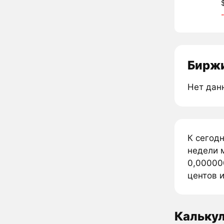
Биржи
Нет дан
К сегод
недели 
0,00000
центов и
Кальку