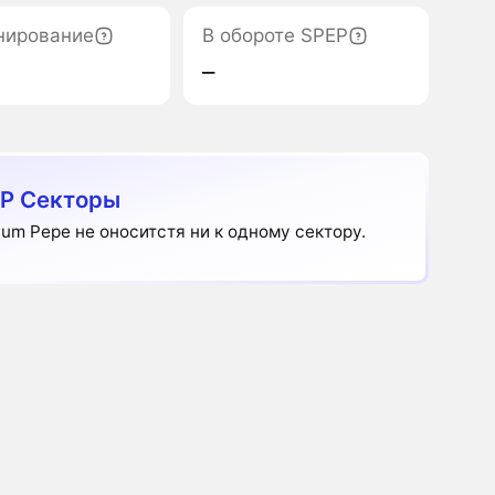
нирование
В обороте SPEP
‒
P Секторы
ium Pepe не оноситстя ни к одному сектору.