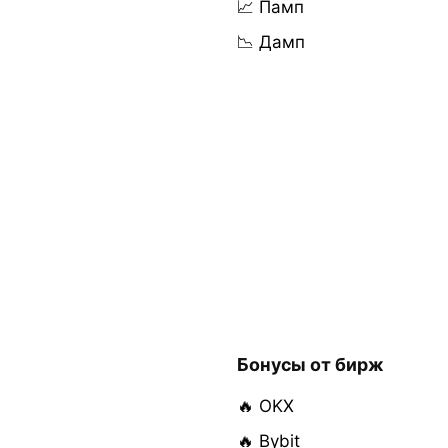
📈 Памп
📉 Дамп
Бонусы от бирж
🔥 OKX
🔥 Bybit