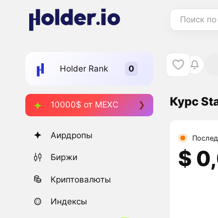
Поиск по
Holder Rank
Курс St
10000$ от MEXC
Аирдропы
Послед
$ 0
Биржи
Криптовалюты
Индексы