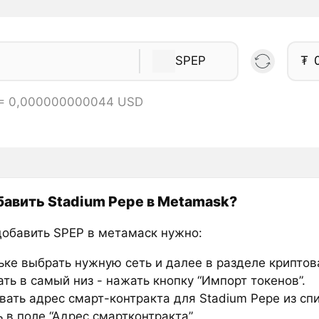
SPEP
₮
 = 0,000000000044 USD
бавить Stadium Pepe в Metamask?
добавить SPEP в метамаск нужно:
ьке выбрать нужную сеть и далее в разделе крипто
ть в самый низ - нажать кнопку “Импорт токенов”.
вать адрес смарт-контракта для Stadium Pepe из сп
 в поле “Адрес смартконтракта”.