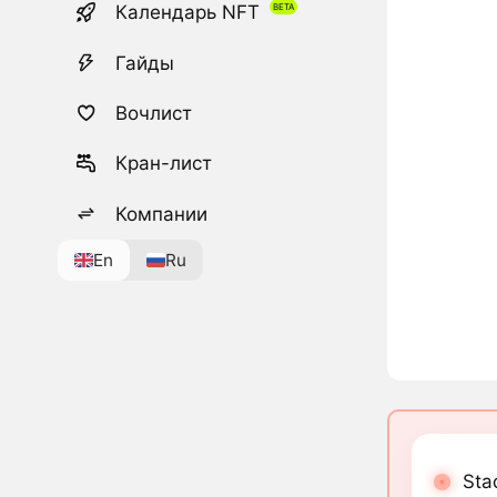
Календарь NFT
Гайды
Вочлист
Кран-лист
Компании
En
Ru
Sta