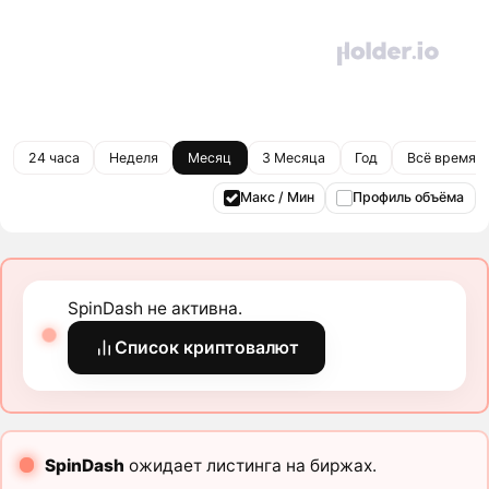
24 часа
Неделя
Месяц
3 Месяца
Год
Всё время
Макс / Мин
Профиль объёма
SpinDash не активна.
Список криптовалют
SpinDash
ожидает листинга на биржах.