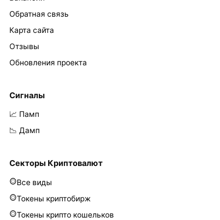
Обратная связь
Карта сайта
Отзывы
Обновления проекта
Сигналы
📈 Памп
📉 Дамп
Секторы Криптовалют
Все виды
Токены криптобирж
Токены крипто кошельков