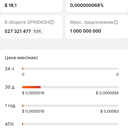
$ 18,1
0,000000068%
В обороте SPINDASH
Макс. предложение
1 000 000 000
527 321 477
53%
Цена мин/макс
24 ч
0
0
30 д
$ 0,0000016
$ 0,0000094
1 год
$ 0,0000016
$ 0,00063
ATH