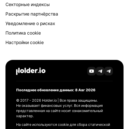
Секторные индексы
Раскрытие партнёрства
Уведомление о рисках
Политика cookie
Настройки cookie
Последнее обновление данных: 8 Авг 2026
© 2017 - 2026 Holder.io | Все права защищены.
Не оказывает финансовых услуг. Вся информация
представленная на сайте носит ознакомительный
характер.
На сайте используются cookie для сбора статической