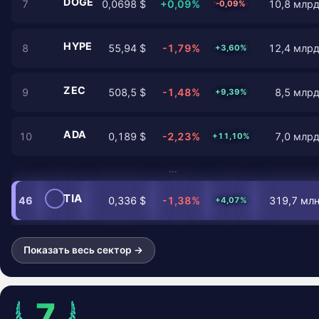
DOGE
7
0,0698 $
+0,09%
10,8 млрд
-0,09%
HYPE
8
55,94 $
-1,79%
12,4 млрд
+3,60%
ZEC
9
508,5 $
-1,48%
8,5 млрд
+9,39%
ADA
10
0,189 $
-2,23%
7,0 млрд
+11,10%
…
TIA
46
0,336 $
-1,38%
319,7 млн
+4,07%
Показать весь сектор →
7