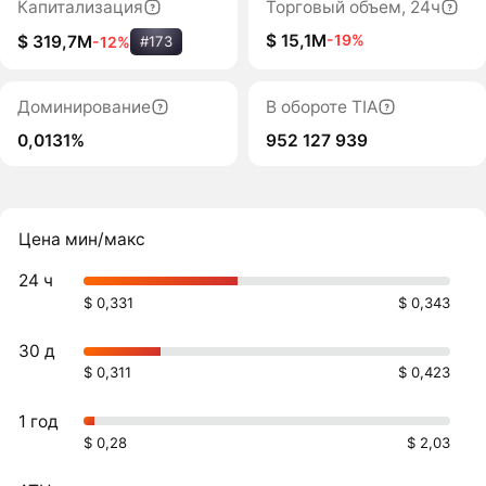
Капитализация
Торговый объем, 24ч
$ 15,1M
-19%
$ 319,7M
-12%
#173
Доминирование
В обороте TIA
0,0131%
952 127 939
Цена мин/макс
24 ч
$ 0,331
$ 0,343
30 д
$ 0,311
$ 0,423
1 год
$ 0,28
$ 2,03