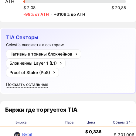
ATH
$ 2,08
$ 20,85
-98% от ATH
·
+6109% до ATH
TIA Секторы
Celestia оноситстя к секторам:
Нативные токены блокчейнов
Блокчейны Layer 1 (L1)
Proof of Stake (PoS)
Показать остальные
Биржи где торгуется TIA
Биржа
Пара
Цена
Объем, 24 ч
$ 0,336
Bybit
$ 301 006