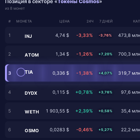
Позиция в секторе «
Токены Cosmos
»
из 8 монет
#
МОНЕТА
ЦЕНА
24Ч
7 ДНЕЙ
КАП
1
4,74 $
-3,33%
473,8 млн
-3,76%
INJ
2
1,34 $
-1,26%
700,3 млн
+7,20%
ATOM
TIA
3
0,336 $
-1,38%
319,7 млн
+4,07%
4
0,115 $
+0,78%
97,6 млн
+3,76%
DYDX
5
1 903,55 $
+2,39%
35,4 млн
+0,58%
WETH
6
0,0283 $
-0,46%
22,2 млн
+5,27%
OSMO