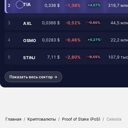
TIA
2
0,336 $
-1,38%
319,7 млн
+4,07%
3
0,0366 $
-0,52%
44,5 млн
-0,80%
AXL
4
0,0283 $
-0,46%
22,2 млн
+5,27%
OSMO
5
7,11 $
-2,80%
107,9 тыс
-8,55%
STINJ
Показать весь сектор →
Главная
/
Криптовалюты
/
Proof of Stake (PoS)
/
Celestia