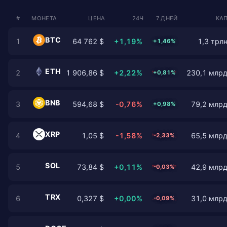
#
МОНЕТА
ЦЕНА
24Ч
7 ДНЕЙ
КАП
BTC
1
64 762 $
+1,19%
1,3 трлн
+1,46%
ETH
2
1 906,86 $
+2,22%
230,1 млрд
+0,81%
BNB
3
594,68 $
-0,76%
79,2 млрд
+0,98%
XRP
4
1,05 $
-1,58%
65,5 млрд
-2,33%
SOL
5
73,84 $
+0,11%
42,9 млрд
-0,03%
TRX
6
0,327 $
+0,00%
31,0 млрд
-0,09%