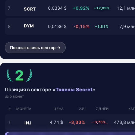
7
0,0334 $
+0,92%
12,1 млн
+12,09%
SCRT
DYM
8
0,0136 $
-0,15%
7,9 млн
+3,81%
Показать весь сектор →
2
Позиция в секторе «
Токены Secret
»
из 5 монет
#
МОНЕТА
ЦЕНА
24Ч
7 ДНЕЙ
КАП
1
4,74 $
-3,33%
473,8 млн
-3,76%
INJ