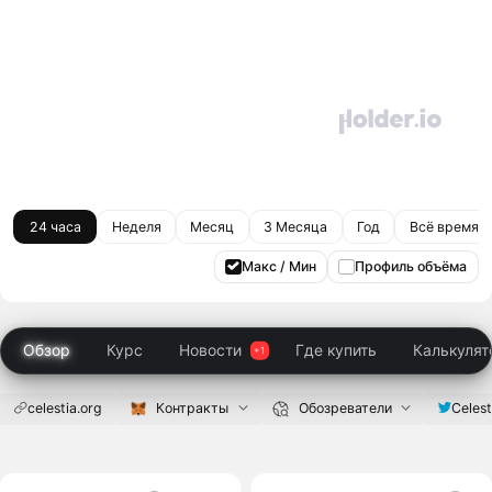
24 часа
Неделя
Месяц
3 Месяца
Год
Всё время
Макс / Мин
Профиль объёма
Обзор
Курс
Новости
Где купить
Калькулят
celestia.org
Контракты
Обозреватели
Celes