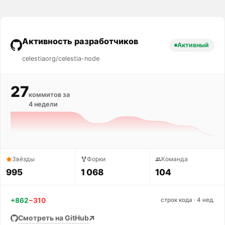
Активность разработчиков
Активный
celestiaorg/celestia-node
27
коммитов за
4 недели
Звёзды
Форки
Команда
995
1 068
104
+862
−310
строк кода · 4 нед.
Смотреть на GitHub