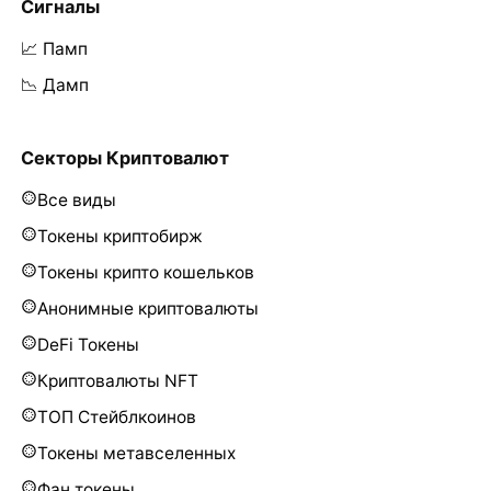
Сигналы
📈 Памп
📉 Дамп
Секторы Криптовалют
Все виды
Токены криптобирж
Токены крипто кошельков
Анонимные криптовалюты
DeFi Токены
Криптовалюты NFT
ТОП Стейблкоинов
Токены метавселенных
Фан токены