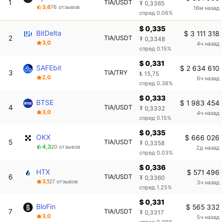
1
TIA/USDT
₮ 0,3365
3,6
76 отзывов
16м назад
спред 0.06%
$ 0,335
BitDelta
$ 3 111 318
2
TIA/USDT
₮ 0,3348
3,0
4ч назад
спред 0.15%
$ 0,331
SAFEbit
$ 2 634 610
3
TIA/TRY
₺ 15,75
2,0
6ч назад
спред 0.38%
$ 0,333
BTSE
$ 1 983 454
4
TIA/USDT
₮ 0,3332
3,0
4ч назад
спред 0.15%
$ 0,335
OKX
$ 666 026
5
TIA/USDT
₮ 0,3358
4,3
20 отзывов
2д назад
спред 0.03%
$ 0,336
HTX
$ 571 496
6
TIA/USDT
₮ 0,3360
3,1
27 отзывов
3ч назад
спред 1.25%
$ 0,331
BloFin
$ 565 332
7
TIA/USDT
₮ 0,3317
3,0
5ч назад
спред 0.09%