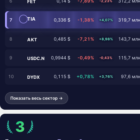
6
0,14 $
-7,89%
312,2 млн
-2,23%
FET
TIA
7
0,336 $
-1,38%
319,7 млн
+4,07%
8
0,485 $
-7,21%
143,7 млн
+8,98%
AKT
9
0,9944 $
-0,49%
115,7 млн
-0,43%
USDC.N
10
0,115 $
+0,78%
97,6 млн
+3,76%
DYDX
Показать весь сектор →
3