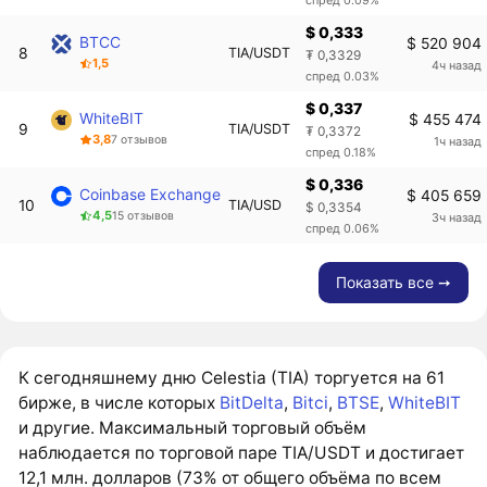
$ 0,333
BTCC
$ 520 904
8
TIA/USDT
₮ 0,3329
1,5
4ч назад
спред 0.03%
$ 0,337
WhiteBIT
$ 455 474
9
TIA/USDT
₮ 0,3372
3,8
7 отзывов
1ч назад
спред 0.18%
$ 0,336
Coinbase Exchange
$ 405 659
10
TIA/USD
$ 0,3354
4,5
15 отзывов
3ч назад
спред 0.06%
Показать все ➙
К сегодняшнему дню Celestia (TIA) торгуется на 61
бирже, в числе которых
BitDelta
,
Bitci
,
BTSE
,
WhiteBIT
и другие. Максимальный торговый объём
наблюдается по торговой паре TIA/USDT и достигает
12,1 млн. долларов (73% от общего объёма по всем