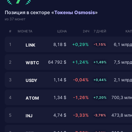
Позиция в секторе «
Токены Osmosis
»
из 37 монет
#
МОНЕТА
ЦЕНА
24Ч
7 ДНЕЙ
КАП
1
8,18 $
+0,29%
6,1 млрд
-1,15%
LINK
2
64 792 $
+1,24%
7,5 млрд
+1,49%
WBTC
3
1,14 $
-0,04%
2,1 млрд
+0,44%
USDY
4
1,34 $
-1,26%
700,3 млн
+7,20%
ATOM
5
4,74 $
-3,33%
473,8 млн
-3,76%
INJ