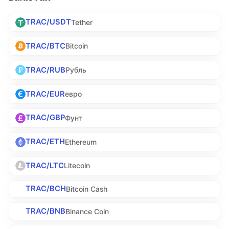
TRAC/USDT
Tether
TRAC/BTC
Bitcoin
TRAC/RUB
Рубль
TRAC/EUR
евро
TRAC/GBP
Фунт
TRAC/ETH
Ethereum
TRAC/LTC
Litecoin
TRAC/BCH
Bitcoin Cash
TRAC/BNB
Binance Coin