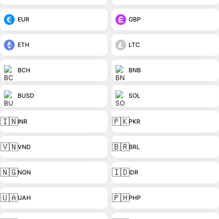
EUR
GBP
ETH
LTC
BCH
BNB
BUSD
SOL
🇮🇳
🇵🇰
INR
PKR
🇻🇳
🇧🇷
VND
BRL
🇳🇬
🇮🇩
NGN
IDR
🇺🇦
🇵🇭
UAH
PHP