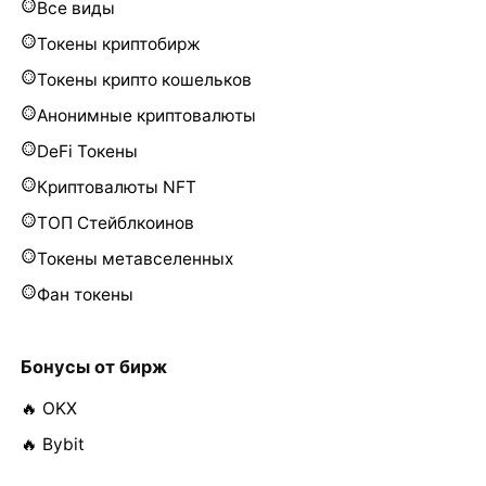
Все виды
Токены криптобирж
Токены крипто кошельков
Анонимные криптовалюты
DeFi Токены
Криптовалюты NFT
ТОП Стейблкоинов
Токены метавселенных
Фан токены
Бонусы от бирж
🔥 OKX
🔥 Bybit