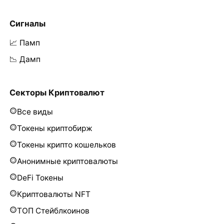
Сигналы
📈 Памп
📉 Дамп
Секторы Криптовалют
Все виды
Токены криптобирж
Токены крипто кошельков
Анонимные криптовалюты
DeFi Токены
Криптовалюты NFT
ТОП Стейблкоинов