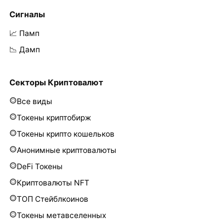
Сигналы
📈 Памп
📉 Дамп
Секторы Криптовалют
Все виды
Токены криптобирж
Токены крипто кошельков
Анонимные криптовалюты
DeFi Токены
Криптовалюты NFT
ТОП Стейблкоинов
Токены метавселенных