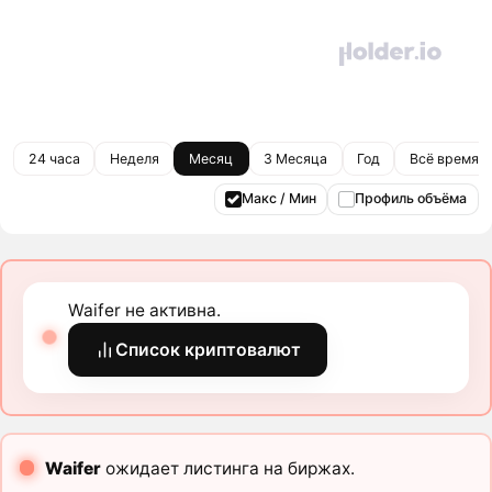
24 часа
Неделя
Месяц
3 Месяца
Год
Всё время
Макс / Мин
Профиль объёма
Waifer не активна.
Список криптовалют
Waifer
ожидает листинга на биржах.