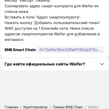
кнопку “Импорт токенов”.
Скопировать адрес смарт-контракта для Waifer из
списка ниже.
Вставить в поле “Адрес смартконтракта”.
Нажать кнопку “Добавить пользовательский токен”.
WAIF доступен на 1 блокчейн сети. Ниже список
адресов смартконтрактов Waifer для добавления в
метамаск:
BNB Smart Chain
-
0x72ef0cf8dc02fe91150a2472cc551de929e22fac
Где найти официальные сайты Waifer?
Главная
/
Криптовалюты
/
Токены BNB Chain
/
Waifer