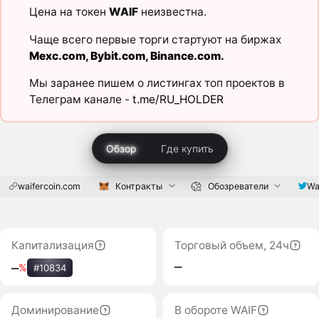
Цена на токен
WAIF
неизвестна.
Чаще всего первые торги стартуют на биржах
Mexc.com
,
Bybit.com
,
Binance.com
.
Мы заранее пишем о листингах топ проектов в
Телеграм канале -
t.me/RU_HOLDER
Обзор
Где купить
waifercoin.com
Контракты
Обозреватели
Wa
Капитализация
Торговый объем, 24ч
‒
‒
%
#10834
Доминирование
В обороте WAIF