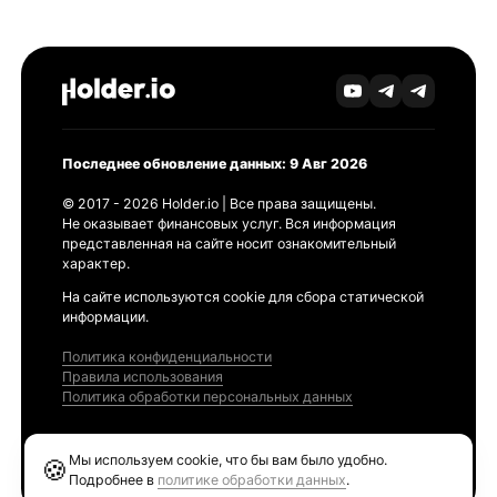
Последнее обновление данных: 9 Авг 2026
© 2017 - 2026 Holder.io | Все права защищены.
Не оказывает финансовых услуг. Вся информация
представленная на сайте носит ознакомительный
характер.
На сайте используются cookie для сбора статической
информации.
Политика конфиденциальности
Правила использования
Политика обработки персональных данных
Продукты
Мы используем cookie, что бы вам было удобно.
🍪
Ethereum GAS Tracker
Подробнее в
политике обработки данных
.