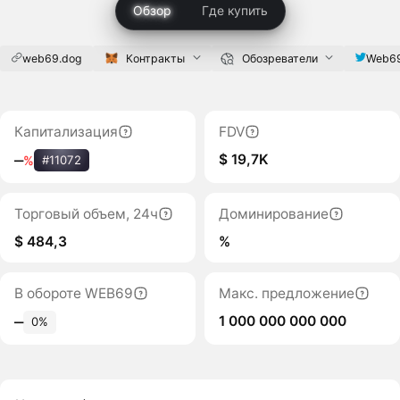
Обзор
Где купить
web69.dog
Контракты
Обозреватели
Web6
Капитализация
FDV
$ 19,7K
‒
%
#11072
Торговый объем, 24ч
Доминирование
$ 484,3
%
В обороте WEB69
Макс. предложение
1 000 000 000 000
‒
0%