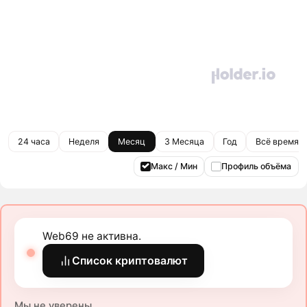
24 часа
Неделя
Месяц
3 Месяца
Год
Всё время
Макс / Мин
Профиль объёма
Web69 не активна.
Список криптовалют
Мы не уверены.