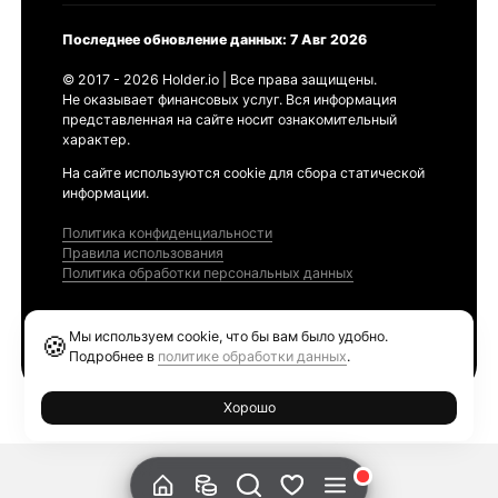
Последнее обновление данных: 7 Авг 2026
© 2017 - 2026 Holder.io | Все права защищены.
Не оказывает финансовых услуг. Вся информация
представленная на сайте носит ознакомительный
характер.
На сайте используются cookie для сбора статической
информации.
Политика конфиденциальности
Правила использования
Политика обработки персональных данных
Продукты
Мы используем cookie, что бы вам было удобно.
🍪
Ethereum GAS Tracker
Подробнее в
политике обработки данных
.
Хорошо