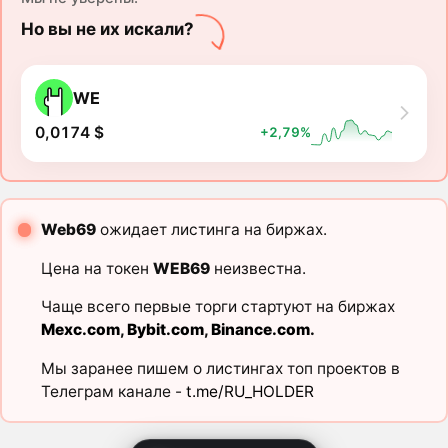
Но вы не их искали?
WE
0,0174 $
+2,79%
Web69
ожидает листинга на биржах.
Цена на токен
WEB69
неизвестна.
Чаще всего первые торги стартуют на биржах
Mexc.com
,
Bybit.com
,
Binance.com
.
Мы заранее пишем о листингах топ проектов в
Телеграм канале -
t.me/RU_HOLDER