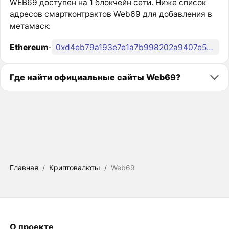
WEB69 доступен на 1 блокчейн сети. Ниже список
адресов смартконтрактов Web69 для добавления в
метамаск:
Ethereum
-
0xd4eb79a193e7e1a7b998202a9407e5ce3ff02b4f
Где найти официальные сайты Web69?
Главная
/
Криптовалюты
/
Web69
О проекте