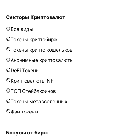
Секторы Криптовалют
Все виды
Токены криптобирж
Токены крипто кошельков
Анонимные криптовалюты
DeFi Токены
Криптовалюты NFT
ТОП Стейблкоинов
Токены метавселенных
Фан токены
Бонусы от бирж