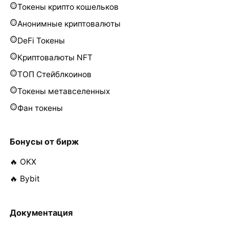
Токены крипто кошельков
Анонимные криптовалюты
DeFi Токены
Криптовалюты NFT
ТОП Стейблкоинов
Токены метавселенных
Фан токены
Бонусы от бирж
🔥 OKX
🔥 Bybit
Документация