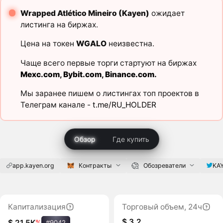
Wrapped Atlético Mineiro (Kayen)
ожидает
листинга на биржах.
Цена на токен
WGALO
неизвестна.
Чаще всего первые торги стартуют на биржах
Mexc.com
,
Bybit.com
,
Binance.com
.
Мы заранее пишем о листингах топ проектов в
Телеграм канале -
t.me/RU_HOLDER
Обзор
Где купить
app.kayen.org
Контракты
Обозреватели
KAY
Капитализация
Торговый объем, 24ч
$ 3,2
$ 21,5K
%
#9042