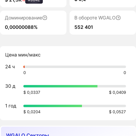
Доминирование
В обороте WGALO
0,00000088%
552 401
Цена мин/макс
24 ч
0
0
30 д
$ 0,0337
$ 0,0409
1 год
$ 0,0204
$ 0,0527
WGALO Секторы