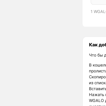
1 WGAL
Как до
Что бы 
В кошел
пролиста
Скопиров
из списк
Вставить
Нажать к
WGALO д