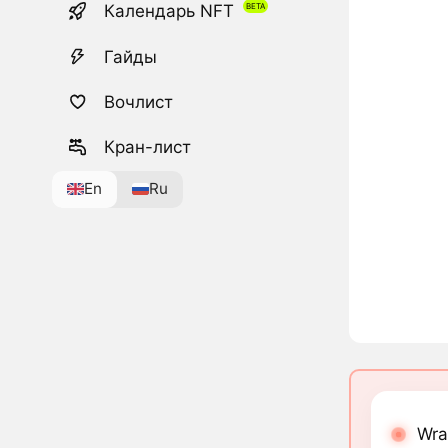
Календарь NFT
Гайды
Вочлист
Кран-лист
En
Ru
Wra