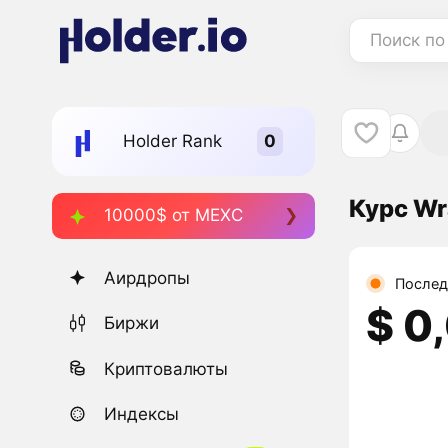
Поиск по
Holder Rank
Курс Wr
10000$ от MEXC
Аирдропы
Послед
$ 0
Биржи
Криптовалюты
Индексы