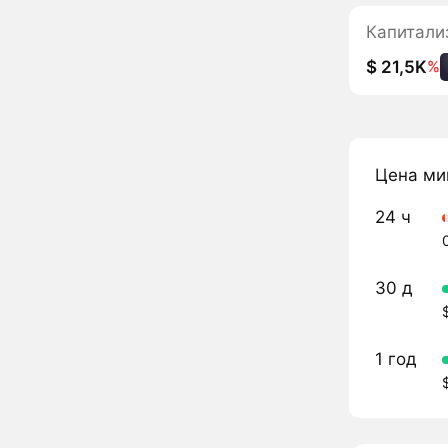
Капитали
$ 21,5K
%
Цена ми
24 ч
30 д
1 год