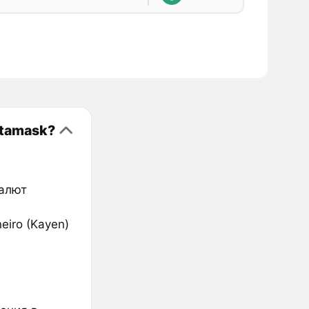
etamask?
валют
eiro (Kayen)