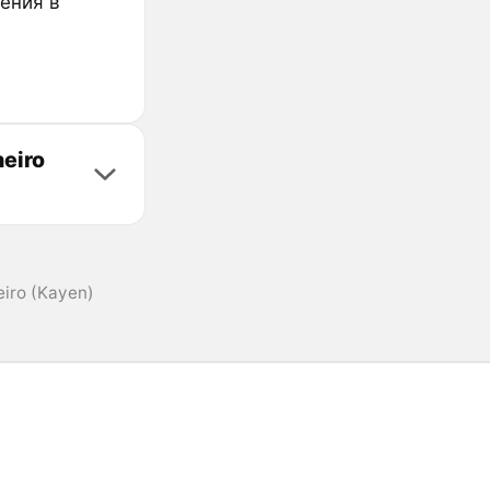
ления в
eiro
eiro (Kayen)