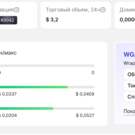
зация
Торговый объем, 24ч
Доми
$ 3,2
0,00
#9042
н/макс
WG
Wrap
0
0
Об
$ 0,0337
$ 0,0409
Сп
Пока
$ 0,0204
$ 0,0527