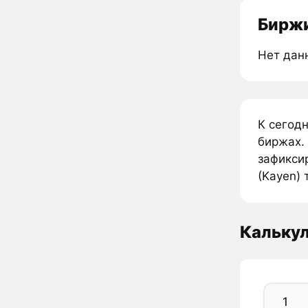
Биржи
Нет дан
К сегодн
биржах. 
зафиксир
(Kayen) 
Кальку