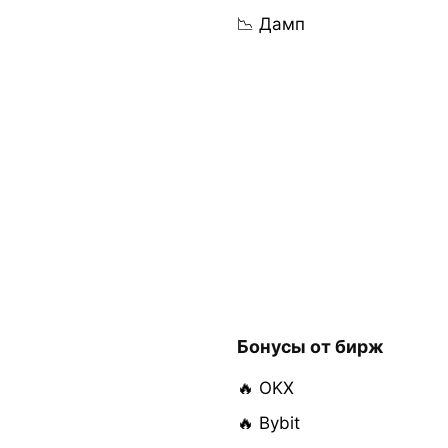
📉 Дамп
Бонусы от бирж
🔥 OKX
🔥 Bybit