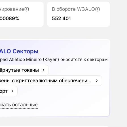
нирование
В обороте WGALO
000089%
552 401
ALO Секторы
ped Atlético Mineiro (Kayen) оноситстя к секторам:
ёрнутые токены
Токены с криптовалютным обеспечением
орт
зать остальные