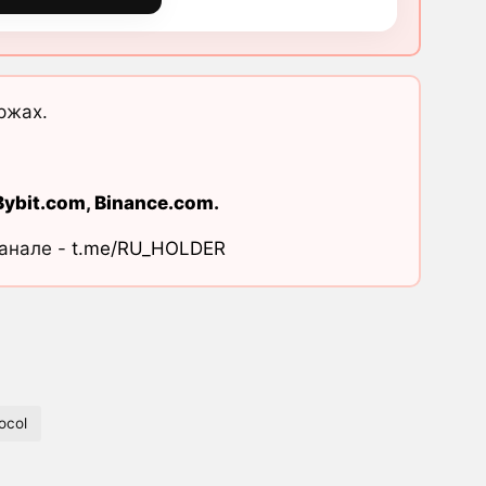
ржах.
Bybit.com
,
Binance.com
.
канале -
t.me/RU_HOLDER
ocol