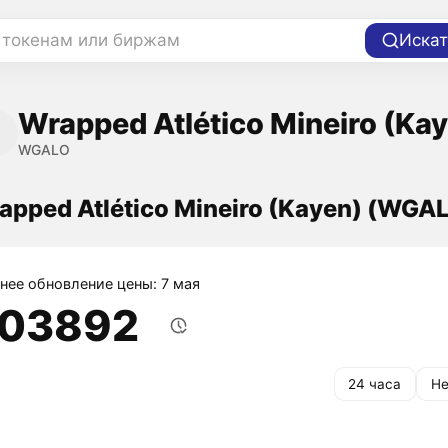
 токенам или биржам
Искат
Wrapped Atlético Mineiro (Ka
WGALO
apped Atlético Mineiro (Kayen) (WGA
нее обновление цены: 7 мая
,03892
24 часа
Не