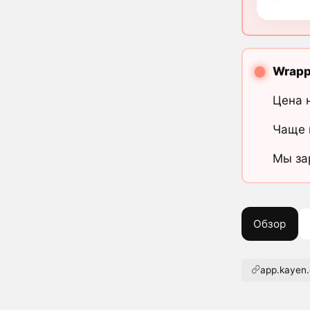
Wrappe
Цена 
Чаще 
Мы за
Обзор
app.kayen.