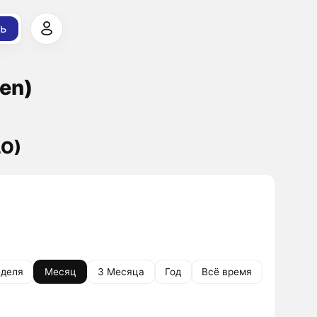
ь
yen)
LO)
деля
Месяц
3 Месяца
Год
Всё время