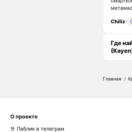
смарткон
метамас
Chiliz
-
Где на
(Kayen
Главная
/
К
О проекте
🤘 Паблик в телеграм