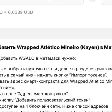
O = 0,0389 USD
бавить Wrapped Atlético Mineiro (Kayen) в M
добавить WGALO в метамаск нужно:
ьке выбрать нужную сеть и далее в разделе крипто
ть в самый низ - нажать кнопку “Импорт токенов”.
ать адрес смарт-контракта для Wrapped Atlético Min
а ниже.
 в поле “Адрес смартконтракта”.
нопку “Добавить пользовательский токен”.
оступен на 1 блокчейн сети. Ниже список адресов