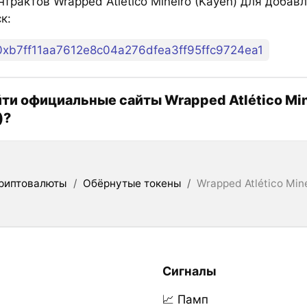
трактов Wrapped Atlético Mineiro (Kayen) для добав
к:
0xb7ff11aa7612e8c04a276dfea3ff95ffc9724ea1
йти официальные сайты Wrapped Atlético Min
)?
риптовалюты
/
Обёрнутые токены
/
Wrapped Atlético Min
Сигналы
📈 Памп