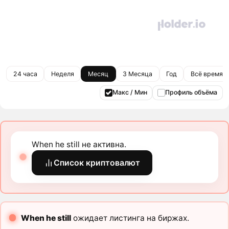
24 часа
Неделя
Месяц
3 Месяца
Год
Всё время
Макс / Мин
Профиль объёма
When he still не активна.
Список криптовалют
When he still
ожидает листинга на биржах.