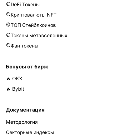
DeFi Токены
Криптовалюты NFT
ТОП Стейблкоинов
Токены метавселенных
Фан токены
Бонусы от бирж
🔥 OKX
🔥 Bybit
Документация
Методология
Секторные индексы