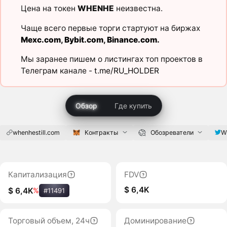
Цена на токен
WHENHE
неизвестна.
Чаще всего первые торги стартуют на биржах
Mexc.com
,
Bybit.com
,
Binance.com
.
Мы заранее пишем о листингах топ проектов в
Телеграм канале -
t.me/RU_HOLDER
Обзор
Где купить
whenhestill.com
Контракты
Обозреватели
W
Капитализация
FDV
$ 6,4K
$ 6,4K
%
#11491
Торговый объем, 24ч
Доминирование