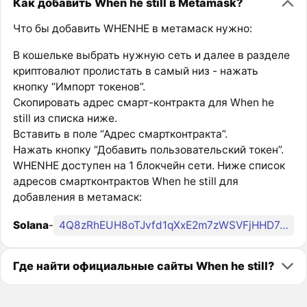
Как добавить When he still в Metamask?
Что бы добавить WHENHE в метамаск нужно:
В кошельке выбрать нужную сеть и далее в разделе
криптовалют пролистать в самый низ - нажать
кнопку “Импорт токенов”.
Скопировать адрес смарт-контракта для When he
still из списка ниже.
Вставить в поле “Адрес смартконтракта”.
Нажать кнопку “Добавить пользовательский токен”.
WHENHE доступен на 1 блокчейн сети. Ниже список
адресов смартконтрактов When he still для
добавления в метамаск:
Solana
-
4Q8zRhEUH8oTJvfd1qXxE2m7zWSVFjHHD7sZPvWWpump
Где найти официальные сайты When he still?