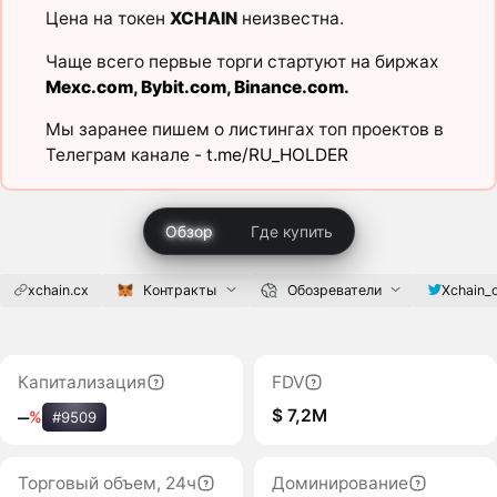
Цена на токен
XCHAIN
неизвестна.
Чаще всего первые торги стартуют на биржах
Mexc.com
,
Bybit.com
,
Binance.com
.
Мы заранее пишем о листингах топ проектов в
Телеграм канале -
t.me/RU_HOLDER
Обзор
Где купить
xchain.cx
Контракты
Обозреватели
Xchain_of
Капитализация
FDV
$ 7,2M
‒
%
#9509
Торговый объем, 24ч
Доминирование