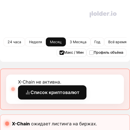
24 часа
Неделя
Месяц
3 Месяца
Год
Всё время
Макс / Мин
Профиль объёма
X-Chain не активна.
Список криптовалют
X-Chain
ожидает листинга на биржах.