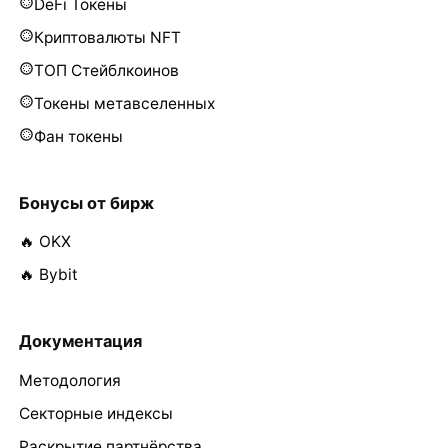
DeFi Токены
Криптовалюты NFT
ТОП Стейблкоинов
Токены метавселенных
Фан токены
Бонусы от бирж
🔥 OKX
🔥 Bybit
Документация
Методология
Секторные индексы
Раскрытие партнёрства