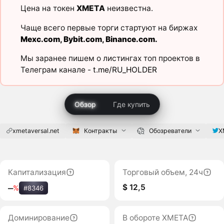
Цена на токен
XMETA
неизвестна.
Чаще всего первые торги стартуют на биржах
Mexc.com
,
Bybit.com
,
Binance.com
.
Мы заранее пишем о листингах топ проектов в
Телеграм канале -
t.me/RU_HOLDER
Обзор
Где купить
xmetaversal.net
Контракты
Обозреватели
X
Капитализация
Торговый объем, 24ч
$ 12,5
‒
%
#8346
Доминирование
В обороте XMETA