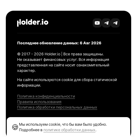
Последнее обновление данных: 6 Авг 2026
© 2017 - 2026 Holder.io | Все права защищены.
Не оказывает финансовых услуг. Вся информация
представленная на сайте носит ознакомительный
характер.
На сайте используются cookie для сбора статической
информации.
Политика конфиденциальности
Правила использования
Политика обработки персональных данных
Продукты
Мы используем cookie, что бы вам было удобно.
🍪
Ethereum GAS Tracker
Подробнее в
политике обработки данных
.