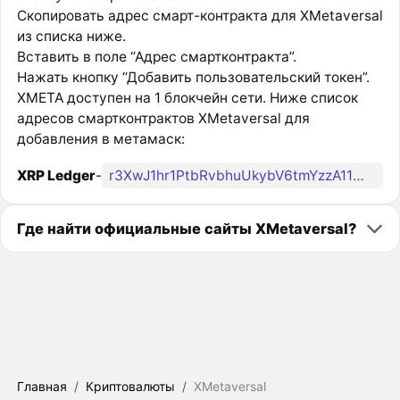
Скопировать адрес смарт-контракта для XMetaversal
из списка ниже.
Вставить в поле “Адрес смартконтракта”.
Нажать кнопку “Добавить пользовательский токен”.
XMETA доступен на 1 блокчейн сети. Ниже список
адресов смартконтрактов XMetaversal для
добавления в метамаск:
XRP Ledger
-
r3XwJ1hr1PtbRvbhuUkybV6tmYzzA11WcB
Где найти официальные сайты XMetaversal?
Главная
/
Криптовалюты
/
XMetaversal