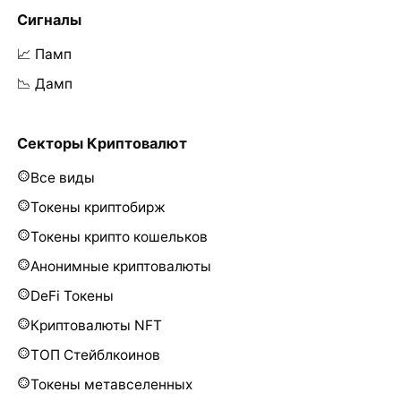
Сигналы
📈 Памп
📉 Дамп
Секторы Криптовалют
Все виды
Токены криптобирж
Токены крипто кошельков
Анонимные криптовалюты
DeFi Токены
Криптовалюты NFT
ТОП Стейблкоинов
Токены метавселенных