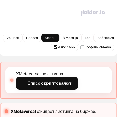
24 часа
Неделя
Месяц
3 Месяца
Год
Всё время
Макс / Мин
Профиль объёма
XMetaversal не активна.
Список криптовалют
XMetaversal
ожидает листинга на биржах.