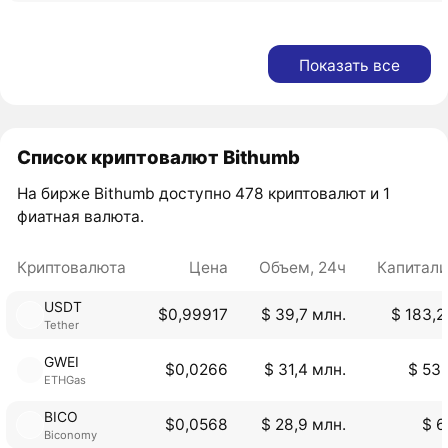
Показать все
Список криптовалют Bithumb
На бирже Bithumb доступно 478 криптовалют и 1
фиатная валюта.
Криптовалюта
Цена
Объем, 24ч
Капитал
USDT
$0,99917
$ 39,7 млн.
$ 183,2
Tether
GWEI
$0,0266
$ 31,4 млн.
$ 53,
ETHGas
BICO
$0,0568
$ 28,9 млн.
$ 6
Biconomy