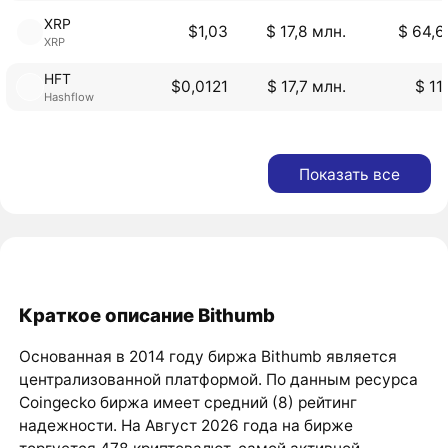
XRP
$1,03
$ 17,8 млн.
$ 64,6
XRP
HFT
$0,0121
$ 17,7 млн.
$ 11
Hashflow
Показать все
Краткое описание Bithumb
Основанная в 2014 году биржа Bithumb является
централизованной платформой. По данным ресурса
Coingecko биржа имеет средний (8) рейтинг
надежности. На Август 2026 года на бирже