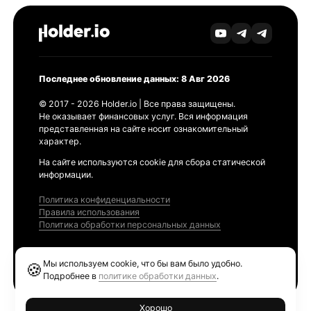
Последнее обновление данных: 8 Авг 2026
© 2017 - 2026 Holder.io | Все права защищены.
Не оказывает финансовых услуг. Вся информация
представленная на сайте носит ознакомительный
характер.
На сайте используются cookie для сбора статической
информации.
Политика конфиденциальности
Правила использования
Политика обработки персональных данных
Продукты
Мы используем cookie, что бы вам было удобно.
🍪
Ethereum GAS Tracker
Подробнее в
политике обработки данных
.
Хорошо