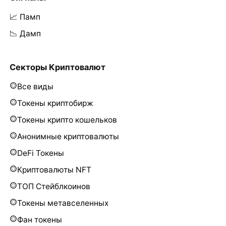
📈 Памп
📉 Дамп
Секторы Криптовалют
Все виды
Токены криптобирж
Токены крипто кошельков
Анонимные криптовалюты
DeFi Токены
Криптовалюты NFT
ТОП Стейблкоинов
Токены метавселенных
Фан токены