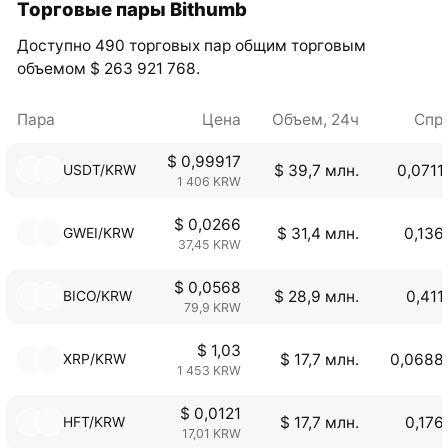
Торговые пары Bithumb
Доступно 490 торговых пар общим торговым
объемом $ 263 921 768.
Пара
Цена
Объем, 24ч
Спр
$ 0,99917
USDT/KRW
$ 39,7 млн.
0,0711
1 406 KRW
$ 0,0266
GWEI/KRW
$ 31,4 млн.
0,136
37,45 KRW
$ 0,0568
BICO/KRW
$ 28,9 млн.
0,411
79,9 KRW
$ 1,03
XRP/KRW
$ 17,7 млн.
0,0688
1 453 KRW
$ 0,0121
HFT/KRW
$ 17,7 млн.
0,176
17,01 KRW