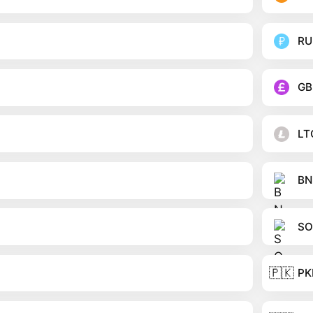
RU
GB
LT
BN
SO
🇵🇰
PK