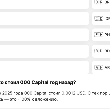
🇧🇷
BR
🇮🇩
ID
🇵🇭
PH
🇧🇩
BD
🇦🇷
AR
о стоил 000 Capital год назад?
 2025 года 000 Capital стоил 0,0012 USD. С тех пор 
сь — это -100% к вложению.