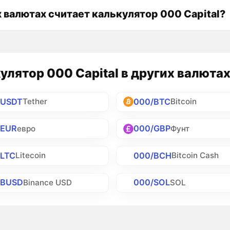
х валютах считает калькулятор 000 Capital?
улятор 000 Capital в других валюта
/USDT
000/BTC
Tether
Bitcoin
/EUR
000/GBP
евро
Фунт
/LTC
000/BCH
Litecoin
Bitcoin Cash
/BUSD
000/SOL
Binance USD
SOL