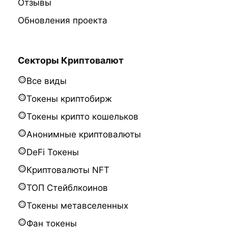
Отзывы
Обновления проекта
Секторы Криптовалют
Все виды
Токены криптобирж
Токены крипто кошельков
Анонимные криптовалюты
DeFi Токены
Криптовалюты NFT
ТОП Стейблкоинов
Токены метавселенных
Фан токены