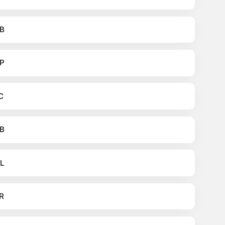
B
P
C
B
L
R