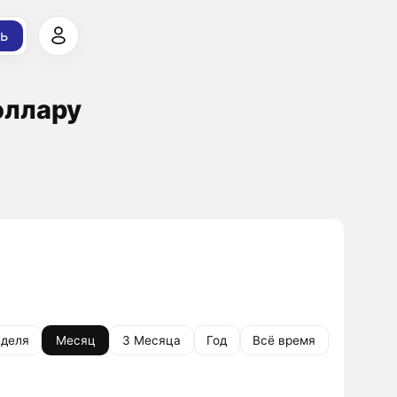
ь
оллару
деля
Месяц
3 Месяца
Год
Всё время