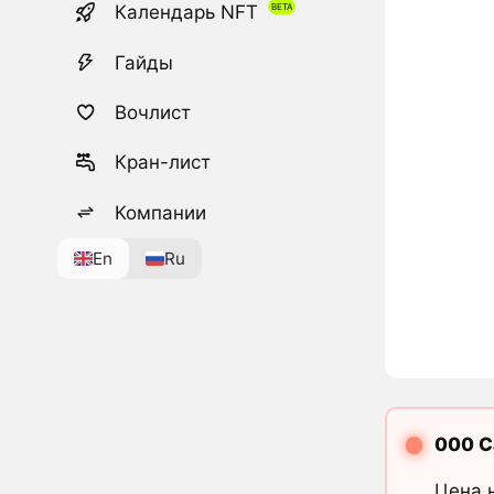
Календарь NFT
Гайды
Вочлист
Кран-лист
Компании
En
Ru
000 C
Цена 