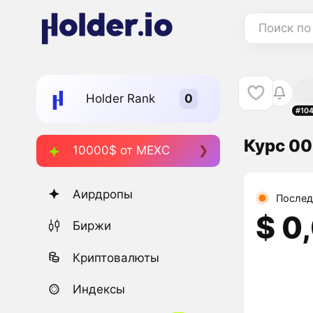
Поиск по
Holder Rank
#10
Курс 00
10000$ от MEXC
Аирдропы
Послед
$ 0
Биржи
Криптовалюты
Индексы