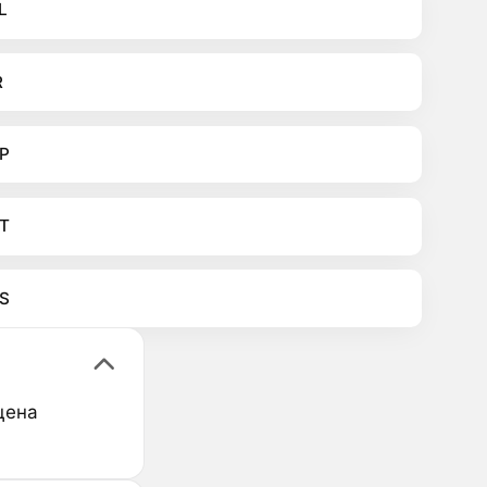
L
R
P
T
S
цена