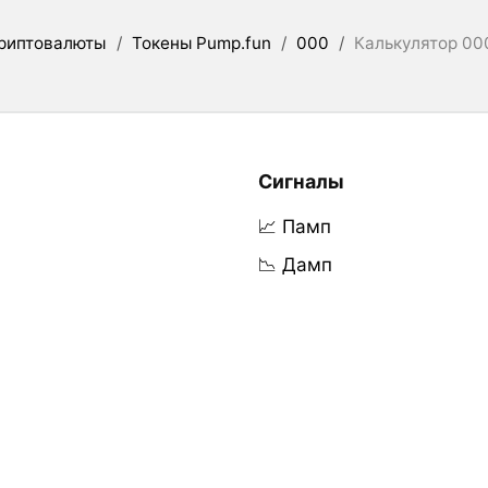
риптовалюты
/
Токены Pump.fun
/
000
/
Калькулятор 000
Сигналы
📈 Памп
📉 Дамп