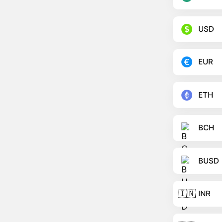
USD
EUR
ETH
BCH
BUSD
🇮🇳
INR