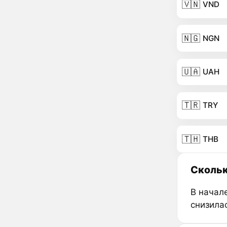
🇻🇳
VND
🇳🇬
NGN
🇺🇦
UAH
🇹🇷
TRY
🇹🇭
THB
Скольк
В начале
снизила