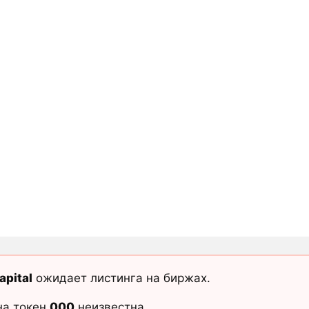
apital
ожидает листинга на биржах.
на токен
000
неизвестна.