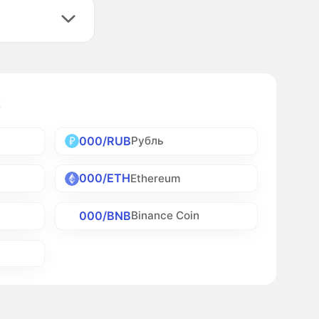
х
000/RUB
Рубль
000/ETH
Ethereum
000/BNB
Binance Coin