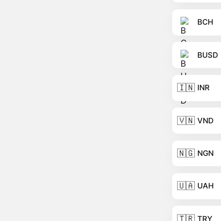
BCH
BUSD
🇮🇳
INR
🇻🇳
VND
🇳🇬
NGN
🇺🇦
UAH
🇹🇷
TRY