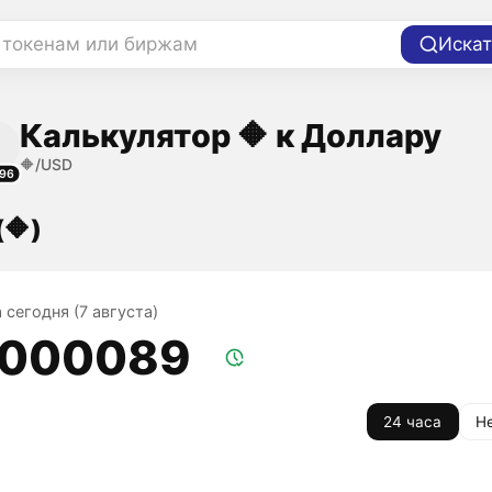
 токенам или биржам
Искат
Калькулятор 🔶 к Доллару
🔶/USD
96
(🔶)
а сегодня (7 августа)
,000089
24 часа
Н