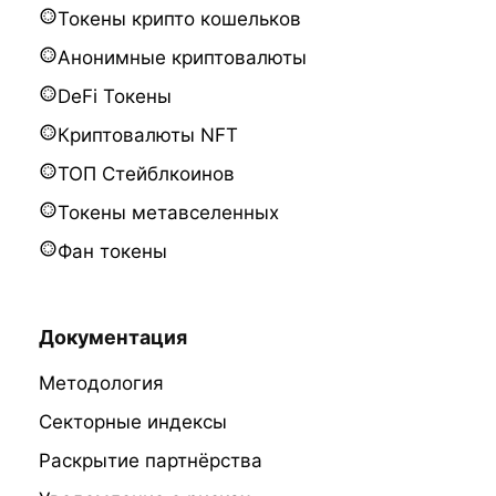
Токены крипто кошельков
Анонимные криптовалюты
DeFi Токены
Криптовалюты NFT
ТОП Стейблкоинов
Токены метавселенных
Фан токены
Документация
Методология
Секторные индексы
Раскрытие партнёрства