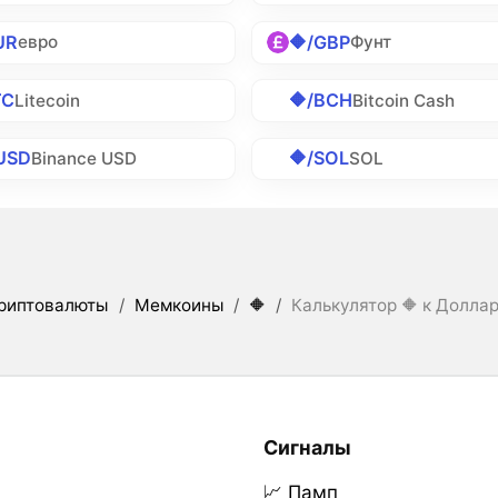
UR
🔶/GBP
евро
Фунт
TC
🔶/BCH
Litecoin
Bitcoin Cash
USD
🔶/SOL
Binance USD
SOL
риптовалюты
/
Мемкоины
/
🔶
/
Калькулятор 🔶 к Долла
Сигналы
📈 Памп