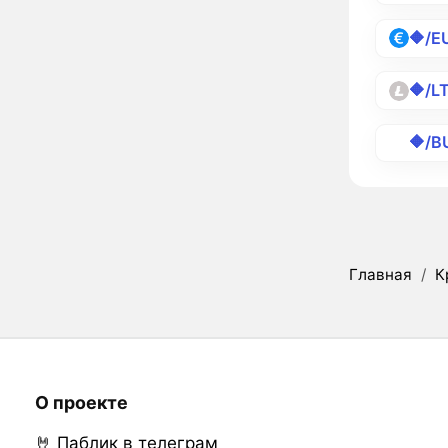
🔶/E
🔶/L
🔶/B
Главная
/
К
О проекте
🤘 Паблик в телеграм