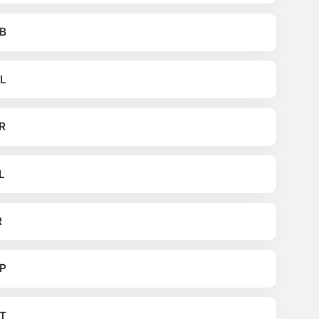
B
L
R
L
R
P
T