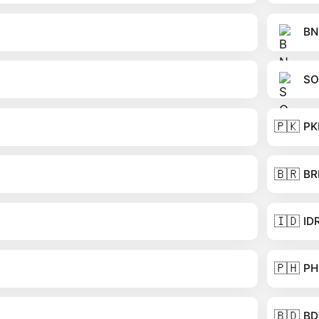
BN
SO
🇵🇰
PK
🇧🇷
BR
🇮🇩
ID
🇵🇭
PH
🇧🇩
BD