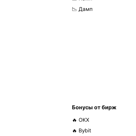
📉 Дамп
Бонусы от бирж
🔥 OKX
🔥 Bybit