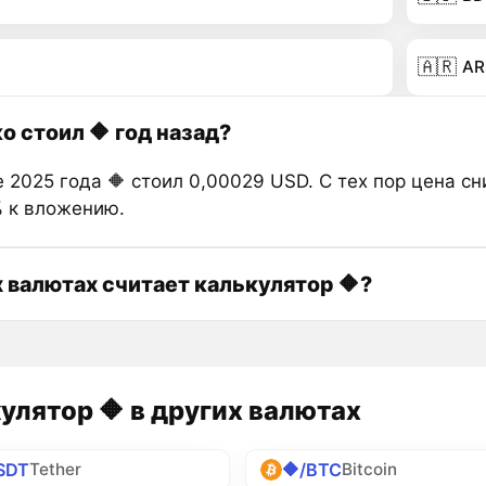
🇦🇷
AR
о стоил 🔶 год назад?
 2025 года 🔶 стоил 0,00029 USD. С тех пор цена с
% к вложению.
х валютах считает калькулятор 🔶?
улятор 🔶 в других валютах
SDT
🔶/BTC
Tether
Bitcoin