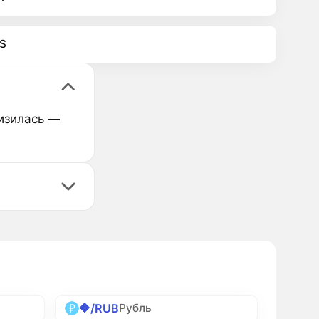
S
низилась —
🔶/RUB
Рубль