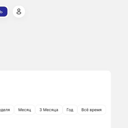
ь
еделя
Месяц
3 Месяца
Год
Всё время