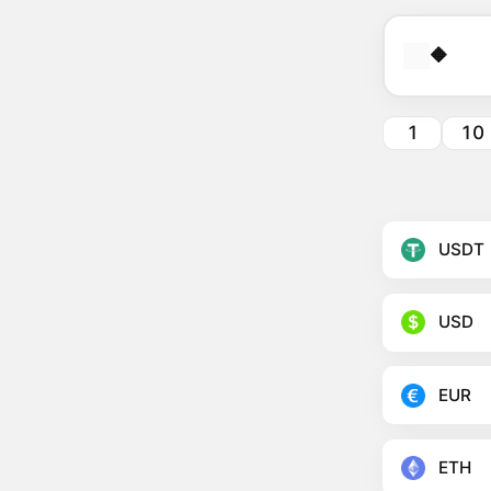
🔶
1
10
USDT
USD
EUR
ETH