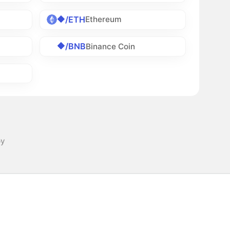
🔶/ETH
Ethereum
🔶/BNB
Binance Coin
ру