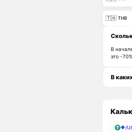
🇹🇭
THB
Скольк
В начале
это -70
В каки
Кальк
🔶/U