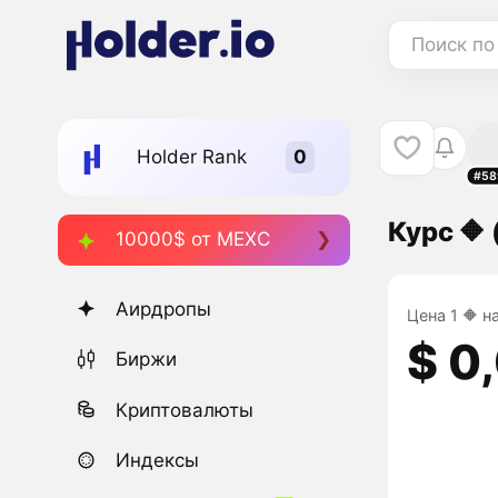
Поиск по
Holder Rank
#58
Курс 🔶 
10000$ от MEXC
Аирдропы
Цена 1 🔶 н
$ 0
Биржи
Криптовалюты
Индексы