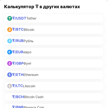
Калькулятор ꘜ в других валютах
ꘜ/USDT
Tether
ꘜ/BTC
Bitcoin
ꘜ/RUB
Рубль
ꘜ/EUR
евро
ꘜ/GBP
Фунт
ꘜ/ETH
Ethereum
ꘜ/LTC
Litecoin
ꘜ/BCH
Bitcoin Cash
ꘜ/BNB
Binance Coin