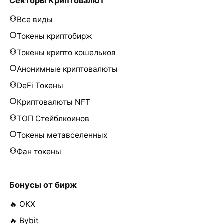
Секторы Криптовалют
Все виды
Токены криптобирж
Токены крипто кошельков
Анонимные криптовалюты
DeFi Токены
Криптовалюты NFT
ТОП Стейблкоинов
Токены метавселенных
Фан токены
Бонусы от бирж
🔥 OKX
🔥 Bybit