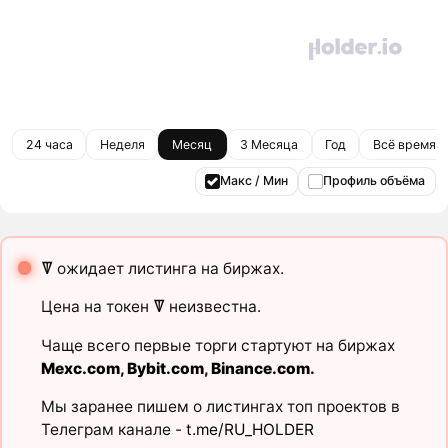
24 часа
Неделя
Месяц
3 Месяца
Год
Всё время
Макс / Мин
Профиль объёма
ꘜ
ожидает листинга на биржах.
Цена на токен
ꘜ
неизвестна.
Чаще всего первые торги стартуют на биржах
Mexc.com
,
Bybit.com
,
Binance.com
.
Мы заранее пишем о листингах топ проектов в
Телеграм канале -
t.me/RU_HOLDER