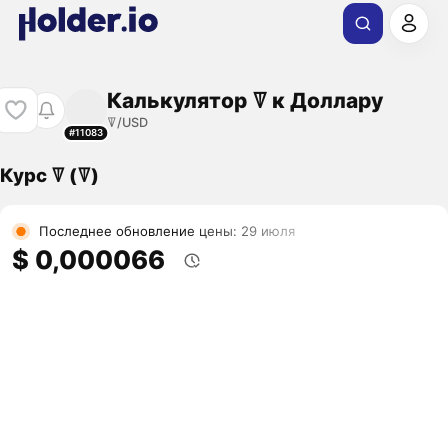
Калькулятор ꘜ к Доллару
ꘜ/USD
#11083
Курс ꘜ (ꘜ)
Последнее обновление цены: 29 июля
$ 0,000066