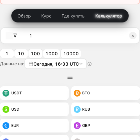
Обзор
Курс
Где купить
Калькулятор
ꘜ
1
10
100
1000
10000
Данные на:
Сегодня, 16:33 UTC
USDT
BTC
USD
RUB
EUR
GBP