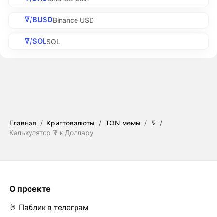
ꘜ/BUSD
Binance USD
ꘜ/SOL
SOL
Главная
/
Криптовалюты
/
TON мемы
/
ꘜ
/
Калькулятор ꘜ к Доллару
О проекте
🤘 Паблик в телеграм