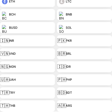
ETH
LTC
BCH
BNB
BUSD
SOL
🇮🇳
🇵🇰
INR
PKR
🇻🇳
🇧🇷
VND
BRL
🇳🇬
🇮🇩
NGN
IDR
🇺🇦
🇵🇭
UAH
PHP
🇹🇷
🇧🇩
TRY
BDT
🇹🇭
🇦🇷
THB
ARS