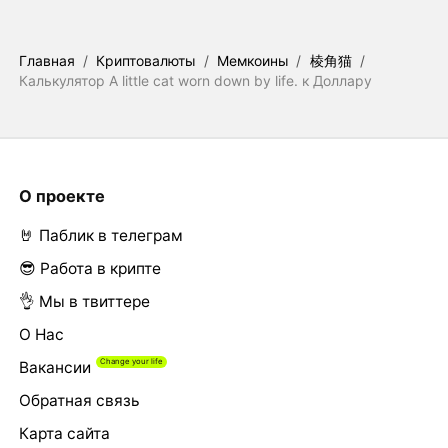
Главная
/
Криптовалюты
/
Мемкоины
/
棱角猫
/
Калькулятор A little cat worn down by life. к Доллару
О проекте
🤘 Паблик в телеграм
😎 Работа в крипте
👌 Мы в твиттере
О Нас
Вакансии
Обратная связь
Карта сайта