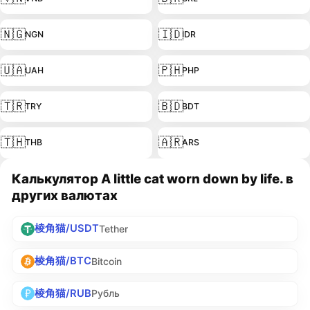
🇳🇬
🇮🇩
NGN
IDR
🇺🇦
🇵🇭
UAH
PHP
🇹🇷
🇧🇩
TRY
BDT
🇹🇭
🇦🇷
THB
ARS
Калькулятор A little cat worn down by life. в
других валютах
棱角猫/USDT
Tether
棱角猫/BTC
Bitcoin
棱角猫/RUB
Рубль