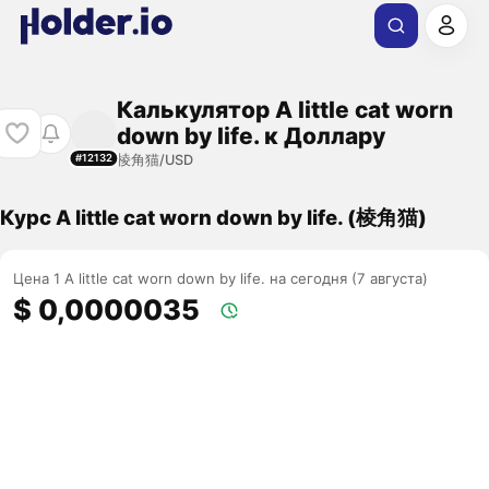
Калькулятор A little cat worn
down by life. к Доллару
棱角猫/USD
#12132
Курс A little cat worn down by life. (棱角猫)
Цена 1 A little cat worn down by life. на сегодня (7 августа)
$ 0,0000035