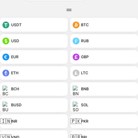
USDT
BTC
USD
RUB
EUR
GBP
ETH
LTC
BCH
BNB
BUSD
SOL
🇮🇳
🇵🇰
INR
PKR
🇻🇳
🇧🇷
VND
BRL