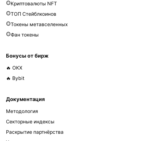
Криптовалюты NFT
ТОП Стейблкоинов
Токены метавселенных
Фан токены
Бонусы от бирж
🔥 OKX
🔥 Bybit
Документация
Методология
Секторные индексы
Раскрытие партнёрства