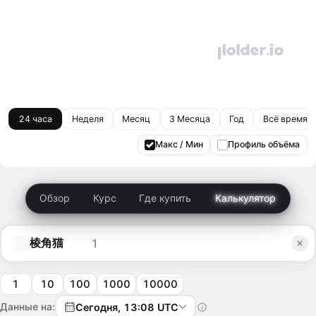
24 часа
Неделя
Месяц
3 Месяца
Год
Всё время
Макс / Мин
Профиль объёма
Обзор
Курс
Где купить
Калькулятор
棱角猫
1
10
100
1000
10000
Данные на:
Сегодня, 13:08 UTC