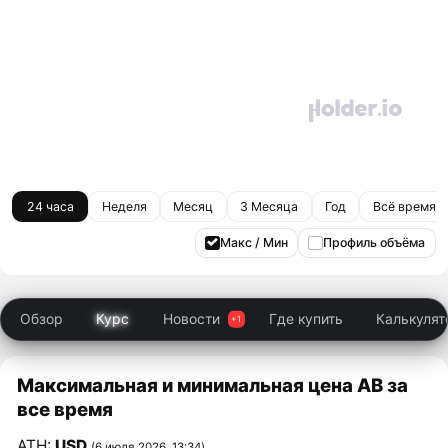
24 часа
Неделя
Месяц
3 Месяца
Год
Всё время
Макс / Мин
Профиль объёма
Обзор
Курс
Новости
Где купить
Калькулят
Максимальная и минимальная цена AB за
все время
ATH:
USD
(6 июля 2026, 13:34)