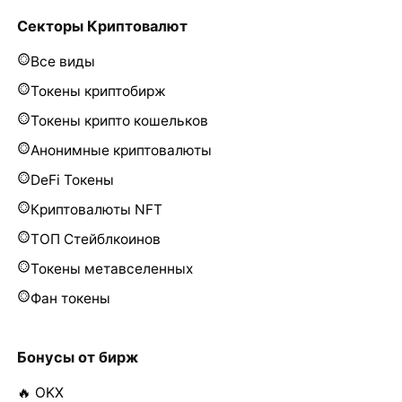
Секторы Криптовалют
Все виды
Токены криптобирж
Токены крипто кошельков
Анонимные криптовалюты
DeFi Токены
Криптовалюты NFT
ТОП Стейблкоинов
Токены метавселенных
Фан токены
Бонусы от бирж
🔥 OKX