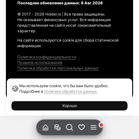
Последнее обновление данных: 8 Авг 2026
© 2017 - 2026 Holder.io | Все права защищены.
Не оказывает финансовых услуг. Вся информация
представленная на сайте носит ознакомительный
характер.
На сайте используются cookie для сбора статической
информации.
Политика конфиденциальности
Правила использования
Политика обработки персональных данных
Продукты
Мы используем cookie, что бы вам было удобно.
🍪
Ethereum GAS Tracker
Подробнее в
политике обработки данных
.
Хорошо