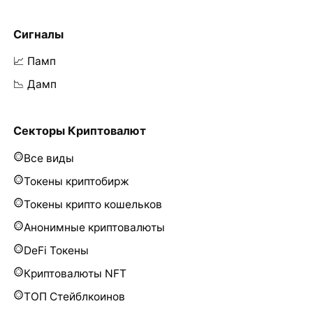
Сигналы
📈 Памп
📉 Дамп
Секторы Криптовалют
Все виды
Токены криптобирж
Токены крипто кошельков
Анонимные криптовалюты
DeFi Токены
Криптовалюты NFT
ТОП Стейблкоинов