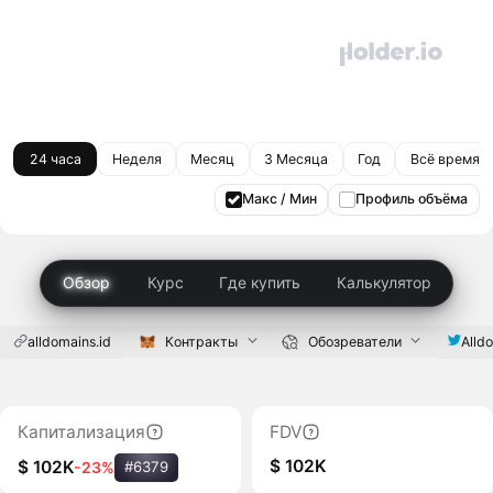
24 часа
Неделя
Месяц
3 Месяца
Год
Всё время
Макс / Мин
Профиль объёма
Обзор
Курс
Где купить
Калькулятор
alldomains.id
Контракты
Обозреватели
Alld
Капитализация
FDV
$ 102K
$ 102K
-23%
#6379