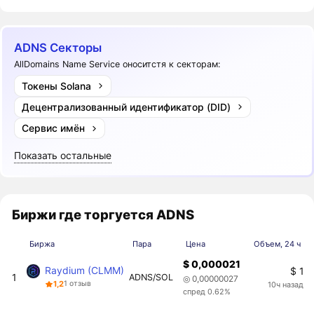
ADNS Секторы
AllDomains Name Service оноситстя к секторам:
Токены Solana
Децентрализованный идентификатор (DID)
Сервис имён
Показать остальные
Биржи где торгуется ADNS
Биржа
Пара
Цена
Объем, 24 ч
$ 0,000021
Raydium (CLMM)
$ 1
1
ADNS/SOL
◎ 0,00000027
1,2
1 отзыв
10ч назад
спред 0.62%