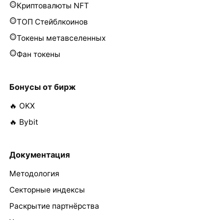
Криптовалюты NFT
ТОП Стейблкоинов
Токены метавселенных
Фан токены
Бонусы от бирж
🔥 OKX
🔥 Bybit
Документация
Методология
Секторные индексы
Раскрытие партнёрства