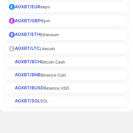
AGXBT/EUR
евро
AGXBT/GBP
Фунт
AGXBT/ETH
Ethereum
AGXBT/LTC
Litecoin
AGXBT/BCH
Bitcoin Cash
AGXBT/BNB
Binance Coin
AGXBT/BUSD
Binance USD
AGXBT/SOL
SOL