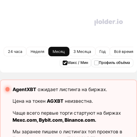
24 часа
Неделя
Месяц
3 Месяца
Год
Всё время
Макс / Мин
Профиль объёма
AgentXBT
ожидает листинга на биржах.
Цена на токен
AGXBT
неизвестна.
Чаще всего первые торги стартуют на биржах
Mexc.com
,
Bybit.com
,
Binance.com
.
Мы заранее пишем о листингах топ проектов в