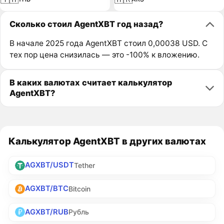
Сколько стоил AgentXBT год назад?
В начале 2025 года AgentXBT стоил 0,00038 USD. С
тех пор цена снизилась — это -100% к вложению.
В каких валютах считает калькулятор
AgentXBT?
Калькулятор AgentXBT в других валютах
AGXBT/USDT
Tether
AGXBT/BTC
Bitcoin
AGXBT/RUB
Рубль