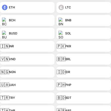
ETH
LTC
BCH
BNB
BUSD
SOL
🇮🇳
🇵🇰
INR
PKR
🇻🇳
🇧🇷
VND
BRL
🇳🇬
🇮🇩
NGN
IDR
🇺🇦
🇵🇭
UAH
PHP
🇹🇷
🇧🇩
TRY
BDT
🇹🇭
🇦🇷
THB
ARS