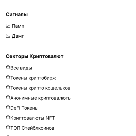
Сигналы
📈 Памп
📉 Дамп
Секторы Криптовалют
Все виды
Токены криптобирж
Токены крипто кошельков
Анонимные криптовалюты
DeFi Токены
Криптовалюты NFT
ТОП Стейблкоинов