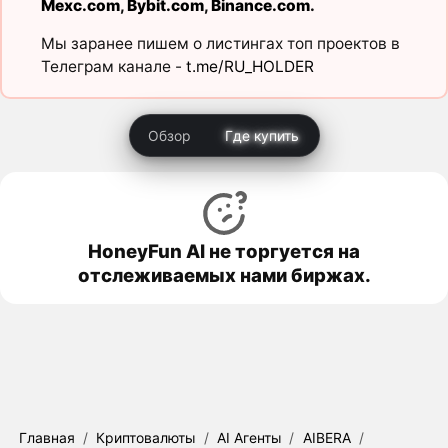
Mexc.com
,
Bybit.com
,
Binance.com
.
Мы заранее пишем о листингах топ проектов в
Телеграм канале -
t.me/RU_HOLDER
Обзор
Где купить
HoneyFun AI не торгуется на
отслеживаемых нами биржах.
Главная
/
Криптовалюты
/
AI Агенты
/
AIBERA
/