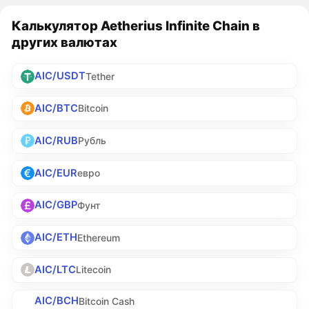
Калькулятор Aetherius Infinite Chain в
других валютах
AIC/USDT
Tether
AIC/BTC
Bitcoin
AIC/RUB
Рубль
AIC/EUR
евро
AIC/GBP
Фунт
AIC/ETH
Ethereum
AIC/LTC
Litecoin
AIC/BCH
Bitcoin Cash