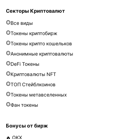
Секторы Криптовалют
Все виды
Токены криптобирж
Токены крипто кошельков
Анонимные криптовалюты
DeFi Токены
Криптовалюты NFT
ТОП Стейблкоинов
Токены метавселенных
Фан токены
Бонусы от бирж
🔥 OKX