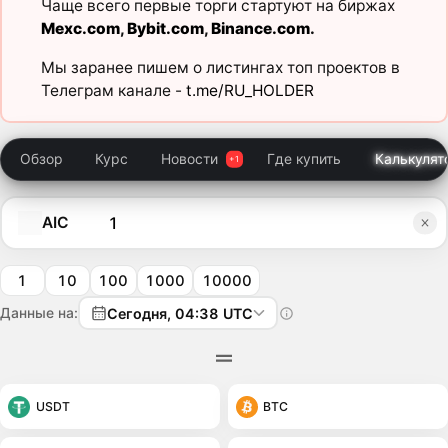
Чаще всего первые торги стартуют на биржах
Mexc.com
,
Bybit.com
,
Binance.com
.
Мы заранее пишем о листингах топ проектов в
Телеграм канале -
t.me/RU_HOLDER
Обзор
Курс
Новости
Где купить
Калькулят
AIC
1
10
100
1000
10000
Данные на:
Сегодня, 04:38 UTC
USDT
BTC