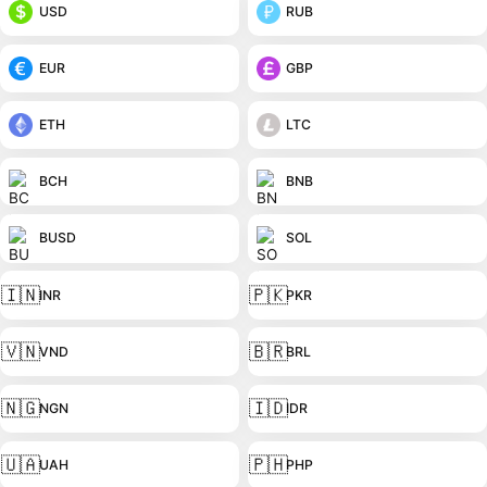
USD
RUB
EUR
GBP
ETH
LTC
BCH
BNB
BUSD
SOL
🇮🇳
🇵🇰
INR
PKR
🇻🇳
🇧🇷
VND
BRL
🇳🇬
🇮🇩
NGN
IDR
🇺🇦
🇵🇭
UAH
PHP