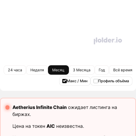
24 часа
Неделя
Месяц
3 Месяца
Год
Всё время
Макс / Мин
Профиль объёма
Aetherius Infinite Chain
ожидает листинга на
биржах.
Цена на токен
AIC
неизвестна.