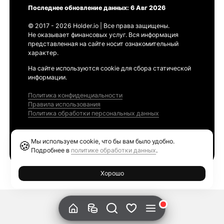
Последнее обновление данных: 6 Авг 2026
© 2017 - 2026 Holder.io | Все права защищены.
Не оказывает финансовых услуг. Вся информация
представленная на сайте носит ознакомительный
характер.
На сайте используются cookie для сбора статической
информации.
Политика конфиденциальности
Правила использования
Политика обработки персональных данных
Продукты
Мы используем cookie, что бы вам было удобно.
🍪
Ethereum GAS Tracker
Подробнее в
политике обработки данных
.
Хорошо