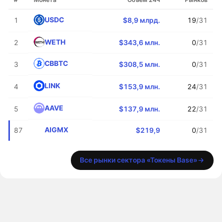
USDC
1
$8,9 млрд.
19
/31
WETH
2
$343,6 млн.
0
/31
CBBTC
3
$308,5 млн.
0
/31
LINK
4
$153,9 млн.
24
/31
AAVE
5
$137,9 млн.
22
/31
AIGMX
87
$219,9
0
/31
Все рынки сектора «Токены Base»