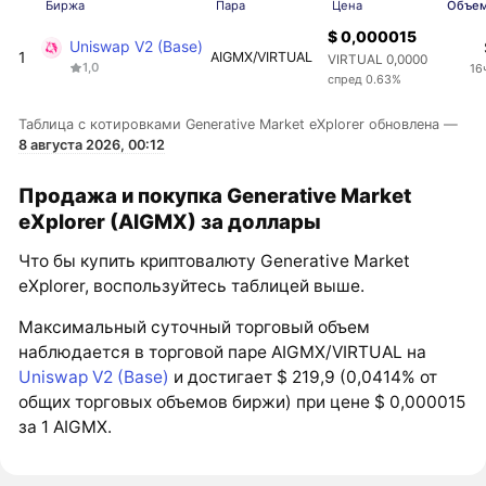
Биржа
Пара
Цена
Объем
$ 0,000015
Uniswap V2 (Base)
1
AIGMX/VIRTUAL
VIRTUAL 0,0000
1,0
16
спред 0.63%
Таблица с котировками Generative Market eXplorer обновлена —
8 августа 2026, 00:12
Продажа и покупка Generative Market
eXplorer (AIGMX) за доллары
Что бы купить криптовалюту Generative Market
eXplorer, воспользуйтесь таблицей выше.
Максимальный суточный торговый объем
наблюдается в торговой паре AIGMX/VIRTUAL на
Uniswap V2 (Base)
и достигает $ 219,9 (0,0414% от
общих торговых объемов биржи) при цене $ 0,000015
за 1 AIGMX.