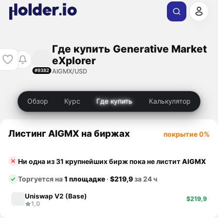
Где купить Generative Market
eXplorer
AIGMX/USD
#9382
Обзор
Курс
Где купить
Калькулятор
Листинг AIGMX на биржах
покрытие 0%
Ни одна из 31 крупнейших бирж пока не листит
AIGMX
Торгуется на
1 площадке
·
$219,9
за 24 ч
Uniswap V2 (Base)
$219,9
1,0