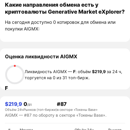
Какие направления обмена есть у
криптовалюты Generative Market eXplorer?
На сегодня доступно 0 котировок для обмена или
покупки AIGMX:
Оценка ликвидности AIGMX
Ликвидность AIGMX —
F
: объём
$219,9
за 24 ч,
торгуется на 0 из 31 топ-бирж.
F
$219,9
0
#87
/31
Объём 24ч
Рынков (топ-биржи)
в секторе «Токены Base»
AIGMX — #87 по обороту в секторе «Токены Base».
#
Монета
Объём 24ч
Рынков