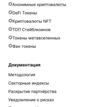
Анонимные криптовалюты
DeFi Токены
Криптовалюты NFT
ТОП Стейблкоинов
Токены метавселенных
Фан токены
Документация
Методология
Секторные индексы
Раскрытие партнёрства
Уведомление о рисках