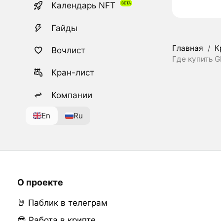
Календарь NFT
Гайды
Главная
/
К
Вочлист
Где купить Gl
Кран-лист
Компании
En
Ru
О проекте
🤘 Паблик в телеграм
😎 Работа в крипте