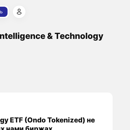
ь
 Intelligence & Technology
logy ETF (Ondo Tokenized) не
х нами биржах.