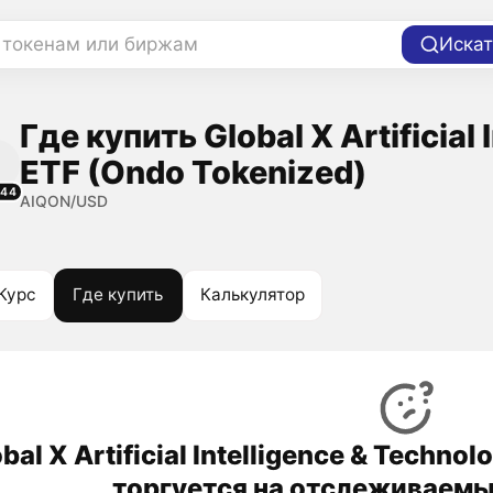
 токенам или биржам
Искат
Где купить Global X Artificial
ETF (Ondo Tokenized)
144
AIQON/USD
Курс
Где купить
Калькулятор
bal X Artificial Intelligence & Techno
торгуется на отслеживаемы