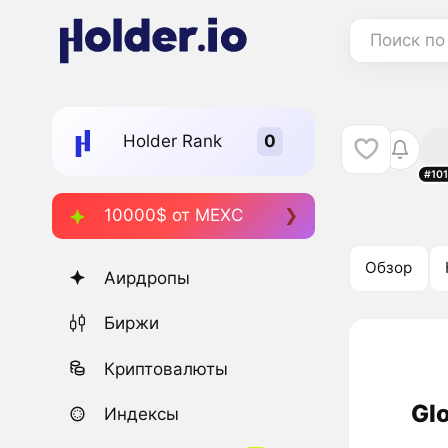
Поиск по
Holder Rank
#10
10000$ от MEXC
Обзор
Аирдропы
Биржи
Криптовалюты
Glo
Индексы