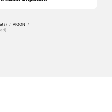
ets)
/
AIQON
/
zed)