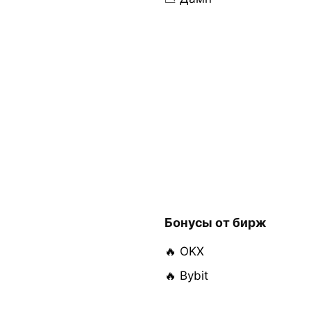
Бонусы от бирж
🔥 OKX
🔥 Bybit