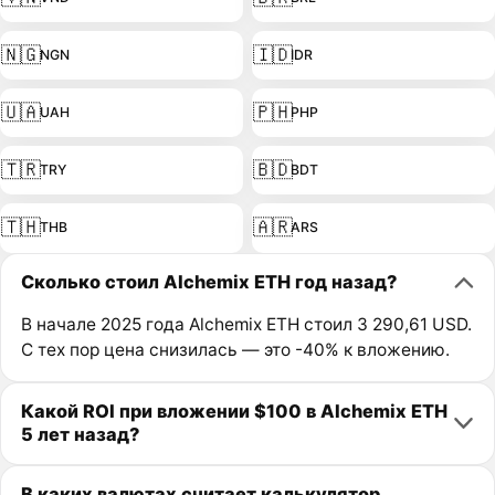
🇳🇬
🇮🇩
NGN
IDR
🇺🇦
🇵🇭
UAH
PHP
🇹🇷
🇧🇩
TRY
BDT
🇹🇭
🇦🇷
THB
ARS
Сколько стоил Alchemix ETH год назад?
В начале 2025 года Alchemix ETH стоил 3 290,61 USD.
С тех пор цена снизилась — это -40% к вложению.
Какой ROI при вложении $100 в Alchemix ETH
5 лет назад?
В каких валютах считает калькулятор