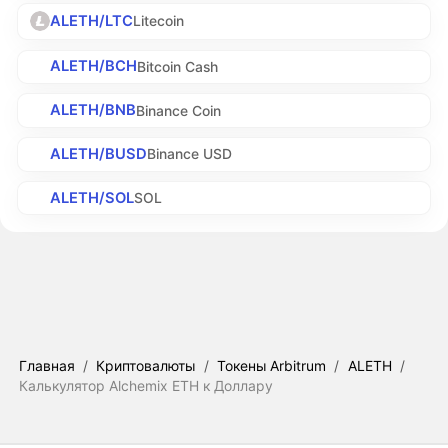
ALETH/LTC
Litecoin
ALETH/BCH
Bitcoin Cash
ALETH/BNB
Binance Coin
ALETH/BUSD
Binance USD
ALETH/SOL
SOL
Главная
/
Криптовалюты
/
Токены Arbitrum
/
ALETH
/
Калькулятор Alchemix ETH к Доллару