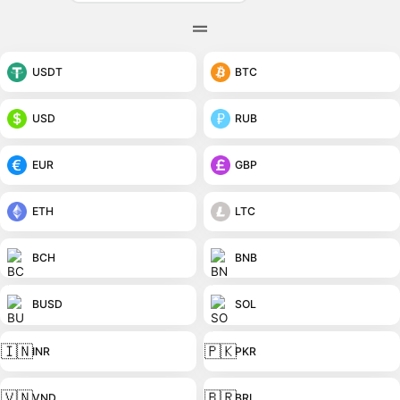
USDT
BTC
USD
RUB
EUR
GBP
ETH
LTC
BCH
BNB
BUSD
SOL
🇮🇳
🇵🇰
INR
PKR
🇻🇳
🇧🇷
VND
BRL