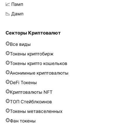
📈 Памп
📉 Дамп
Секторы Криптовалют
Все виды
Токены криптобирж
Токены крипто кошельков
Анонимные криптовалюты
DeFi Токены
Криптовалюты NFT
ТОП Стейблкоинов
Токены метавселенных
Фан токены