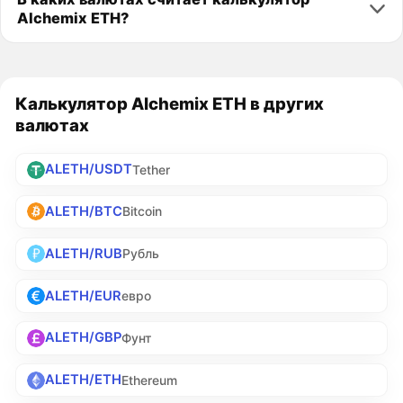
Alchemix ETH?
Калькулятор Alchemix ETH в других
валютах
ALETH/USDT
Tether
ALETH/BTC
Bitcoin
ALETH/RUB
Рубль
ALETH/EUR
евро
ALETH/GBP
Фунт
ALETH/ETH
Ethereum