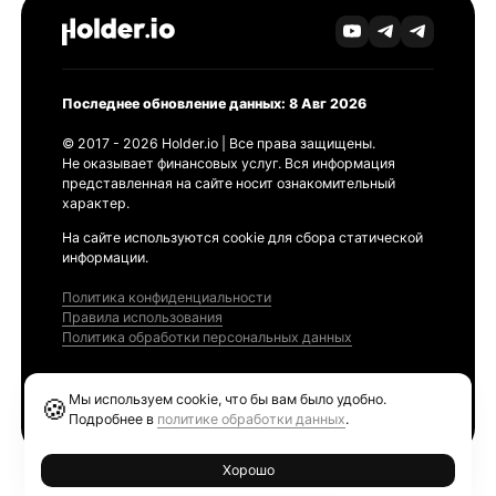
Последнее обновление данных: 8 Авг 2026
© 2017 - 2026 Holder.io | Все права защищены.
Не оказывает финансовых услуг. Вся информация
представленная на сайте носит ознакомительный
характер.
На сайте используются cookie для сбора статической
информации.
Политика конфиденциальности
Правила использования
Политика обработки персональных данных
Продукты
Мы используем cookie, что бы вам было удобно.
🍪
Ethereum GAS Tracker
Подробнее в
политике обработки данных
.
Хорошо