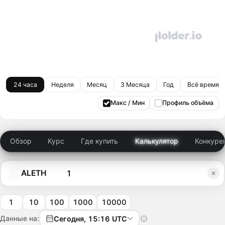
24 часа
Неделя
Месяц
3 Месяца
Год
Всё время
Макс / Мин
Профиль объёма
Обзор
Курс
Где купить
Калькулятор
Конкуре
ALETH
1
10
100
1000
10000
Данные на:
Сегодня, 15:16 UTC