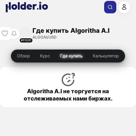
Где купить Algoritha A.I
ALGOAI/USD
#11331
Обзор
Курс
Где купить
Калькулятор
Algoritha A.I не торгуется на
отслеживаемых нами биржах.