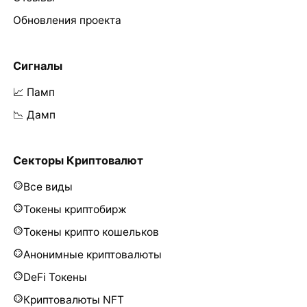
Обновления проекта
Сигналы
📈 Памп
📉 Дамп
Секторы Криптовалют
Все виды
Токены криптобирж
Токены крипто кошельков
Анонимные криптовалюты
DeFi Токены
Криптовалюты NFT