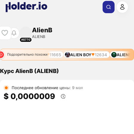
AlienB
ALIENB
#8770
S
10800
ALIENS
11665
ALIEN BOY
12634
ALIENS
6
Подозрительно похожи
Курс AlienB (ALIENB)
Последнее обновление цены: 9 мая
$ 0,0000009