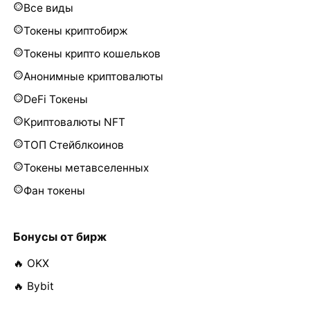
Все виды
Токены криптобирж
Токены крипто кошельков
Анонимные криптовалюты
DeFi Токены
Криптовалюты NFT
ТОП Стейблкоинов
Токены метавселенных
Фан токены
Бонусы от бирж
🔥 OKX
🔥 Bybit