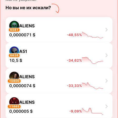
Но вы не их искали?
ALIENS
6581
0,0000071 $
-48,55%
A51
6826
10,5 $
-34,62%
ALIENS
10800
0,0000074 $
-33,33%
ALIENS
11665
0,000005 $
-9,09%