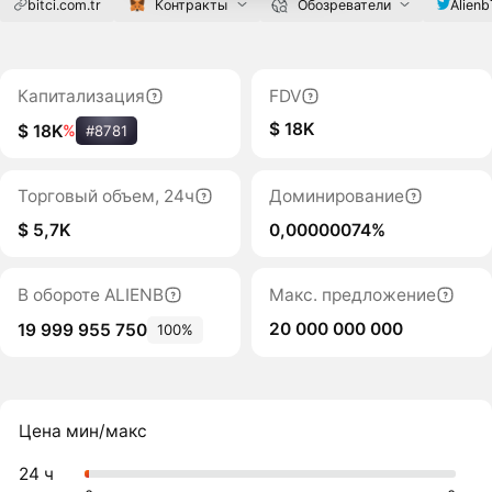
bitci.com.tr
Контракты
Обозреватели
Alien
Капитализация
FDV
$ 18K
$ 18K
%
#8781
Торговый объем, 24ч
Доминирование
$ 5,7K
0,00000074%
В обороте ALIENB
Макс. предложение
20 000 000 000
19 999 955 750
100%
Цена мин/макс
24 ч