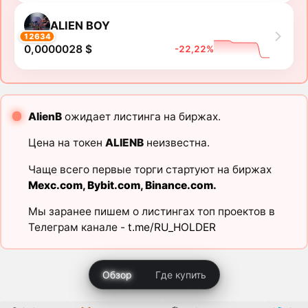
ALIEN BOY
12634
0,0000028 $
-22,22%
AlienB
ожидает листинга на биржах.
Цена на токен
ALIENB
неизвестна.
Чаще всего первые торги стартуют на биржах
Mexc.com
,
Bybit.com
,
Binance.com
.
Мы заранее пишем о листингах топ проектов в
Телеграм канале -
t.me/RU_HOLDER
Обзор
Где купить