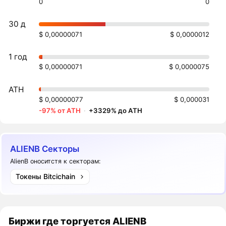
0
0
30 д
$ 0,00000071
$ 0,0000012
1 год
$ 0,00000071
$ 0,0000075
ATH
$ 0,00000077
$ 0,000031
-97% от ATH
·
+3329% до ATH
ALIENB Секторы
AlienB оноситстя к секторам:
Токены Bitcichain
Биржи где торгуется ALIENB