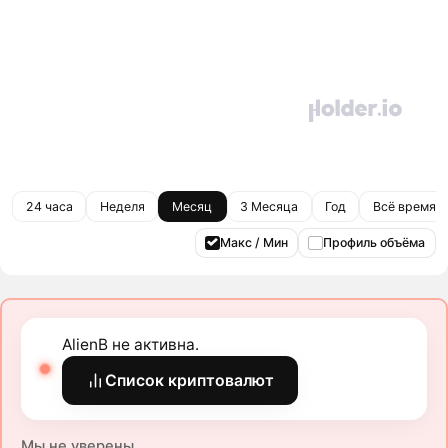
24 часа
Неделя
Месяц
3 Месяца
Год
Всё время
Макс / Мин
Профиль объёма
AlienB не активна.
Список криптовалют
Мы не уверены.