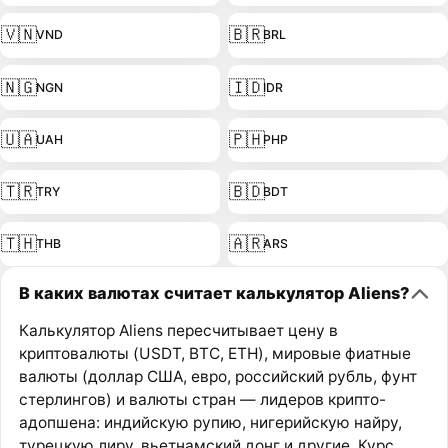
🇻🇳
🇧🇷
VND
BRL
🇳🇬
🇮🇩
NGN
IDR
🇺🇦
🇵🇭
UAH
PHP
🇹🇷
🇧🇩
TRY
BDT
🇹🇭
🇦🇷
THB
ARS
В каких валютах считает калькулятор Aliens?
Калькулятор Aliens пересчитывает цену в
криптовалюты (USDT, BTC, ETH), мировые фиатные
валюты (доллар США, евро, российский рубль, фунт
стерлингов) и валюты стран — лидеров крипто-
адопшена: индийскую рупию, нигерийскую найру,
турецкую лиру, вьетнамский донг и другие. Курс