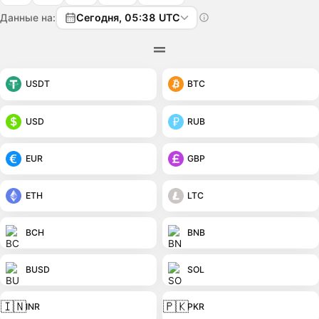
Данные на:
Сегодня, 05:38 UTC
USDT
BTC
USD
RUB
EUR
GBP
ETH
LTC
BCH
BNB
BUSD
SOL
🇮🇳
🇵🇰
INR
PKR