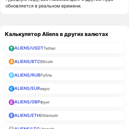
обновляется в реальном времени.
Калькулятор Aliens в других валютах
ALIENS/USDT
Tether
ALIENS/BTC
Bitcoin
ALIENS/RUB
Рубль
ALIENS/EUR
евро
ALIENS/GBP
Фунт
ALIENS/ETH
Ethereum
ALIENS/LTC
Litecoin