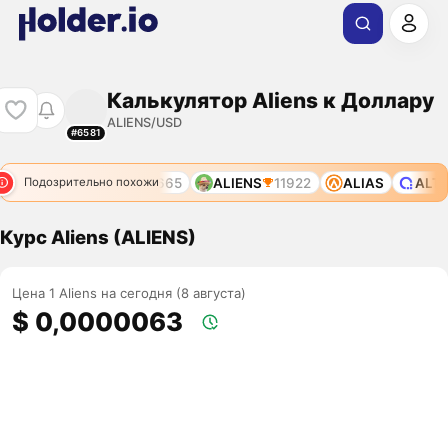
Калькулятор Aliens к Доллару
ALIENS/USD
#6581
11071
ALIENS
11665
ALIENS
11922
ALIAS
ALT
Подозрительно похожи
Курс Aliens (ALIENS)
Цена 1 Aliens на сегодня (8 августа)
$ 0,0000063