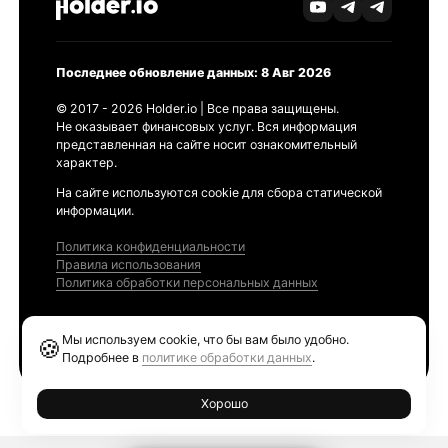
Последнее обновление данных: 8 Авг 2026
© 2017 - 2026 Holder.io | Все права защищены.
Не оказывает финансовых услуг. Вся информация
представленная на сайте носит ознакомительный
характер.
На сайте используются cookie для сбора статической
информации.
Политика конфиденциальности
Правила использования
Политика обработки персональных данных
Продукты
Мы используем cookie, что бы вам было удобно.
🍪
Ethereum GAS Tracker
Подробнее в
политике обработки данных
.
Хорошо