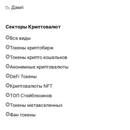
📉 Дамп
Секторы Криптовалют
Все виды
Токены криптобирж
Токены крипто кошельков
Анонимные криптовалюты
DeFi Токены
Криптовалюты NFT
ТОП Стейблкоинов
Токены метавселенных
Фан токены