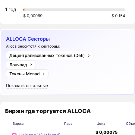
1 год
$ 0,00069
$ 0,154
ALLOCA Секторы
Alloca оноситстя к секторам:
Децентрализованных токенов (Defi)
Лончпад
Токены Monad
Показать остальные
Биржи где торгуется ALLOCA
Биржа
Пара
Цена
Объе
$ 0,00075
Uniswap V3 (Monad)