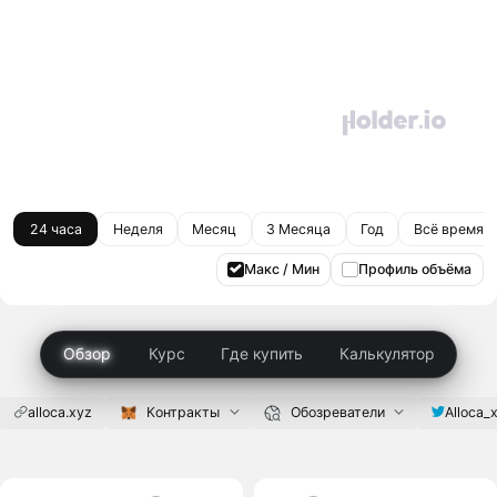
24 часа
Неделя
Месяц
3 Месяца
Год
Всё время
Макс / Мин
Профиль объёма
Обзор
Курс
Где купить
Калькулятор
alloca.xyz
Контракты
Обозреватели
Alloca_