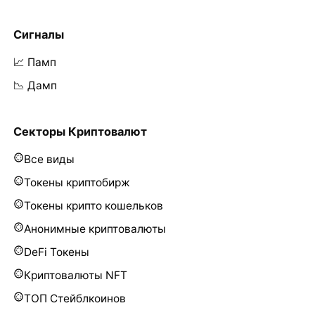
Сигналы
📈 Памп
📉 Дамп
Секторы Криптовалют
Все виды
Токены криптобирж
Токены крипто кошельков
Анонимные криптовалюты
DeFi Токены
Криптовалюты NFT
ТОП Стейблкоинов