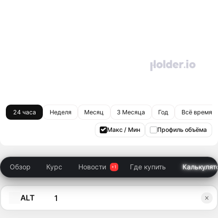
24 часа
Неделя
Месяц
3 Месяца
Год
Всё время
Макс / Мин
Профиль объёма
Обзор
Курс
Новости
Где купить
Калькулят
ALT