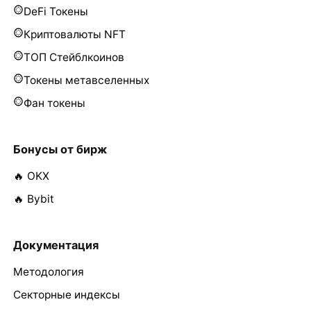
DeFi Токены
Криптовалюты NFT
ТОП Стейблкоинов
Токены метавселенных
Фан токены
Бонусы от бирж
🔥 OKX
🔥 Bybit
Документация
Методология
Секторные индексы