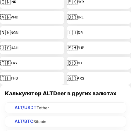
🇮🇳
🇵🇰
INR
PKR
🇻🇳
🇧🇷
VND
BRL
🇳🇬
🇮🇩
NGN
IDR
🇺🇦
🇵🇭
UAH
PHP
🇹🇷
🇧🇩
TRY
BDT
🇹🇭
🇦🇷
THB
ARS
Калькулятор ALTDeer в других валютах
ALT/USDT
Tether
ALT/BTC
Bitcoin