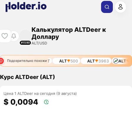
Калькулятор ALTDeer к
Доллару
ALT/USD
#1590
6446
ALT
ALT
ALT
500
ALT
3963
ALT
6
Подозрительно похожи
Курс ALTDeer (ALT)
Цена 1 ALTDeer на сегодня (9 августа)
$ 0,0094