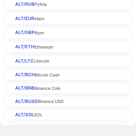
ALT/RUB
Рубль
ALT/EUR
евро
ALT/GBP
Фунт
ALT/ETH
Ethereum
ALT/LTC
Litecoin
ALT/BCH
Bitcoin Cash
ALT/BNB
Binance Coin
ALT/BUSD
Binance USD
ALT/SOL
SOL