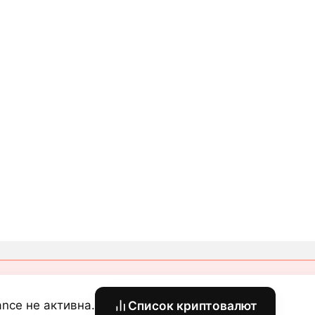
iance не активна.
Список криптовалют