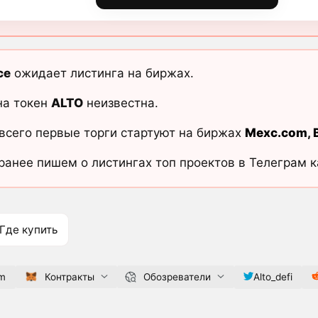
ce
ожидает листинга на биржах.
на токен
ALTO
неизвестна.
всего первые торги стартуют на биржах
Mexc.com
,
ранее пишем о листингах топ проектов в Телеграм 
Где купить
om
Контракты
Обозреватели
Alto_defi