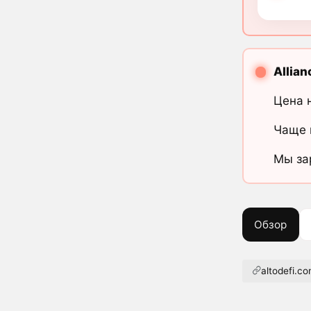
Allian
Цена 
Чаще 
Мы за
Обзор
altodefi.c