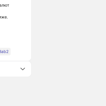
валют
иже.
8ab2