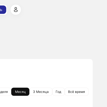
ь
деля
Месяц
3 Месяца
Год
Всё время