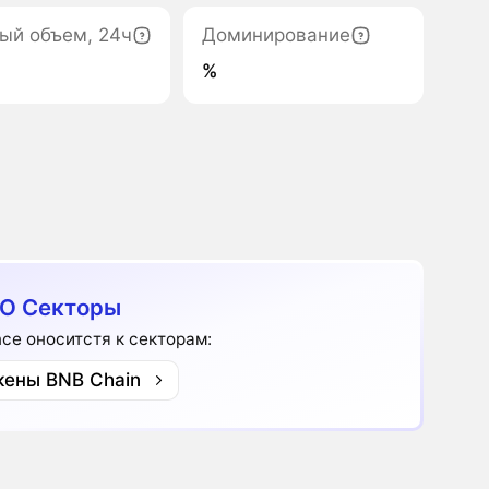
ый объем, 24ч
Доминирование
%
O Секторы
ance оноситстя к секторам:
кены BNB Chain