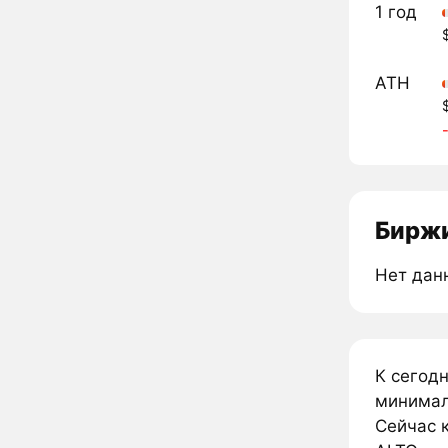
1 год
ATH
Биржи
Нет дан
К сегод
минималь
Сейчас к