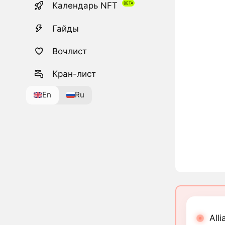
Календарь NFT
Гайды
Вочлист
Кран-лист
En
Ru
All