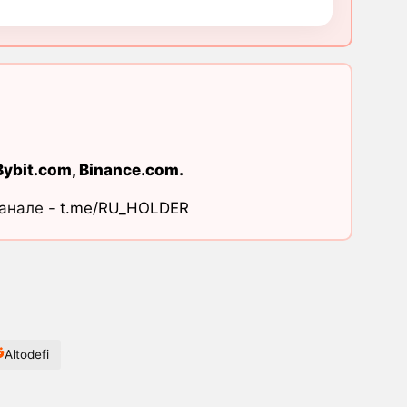
Bybit.com
,
Binance.com
.
канале -
t.me/RU_HOLDER
Altodefi