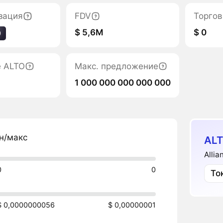
зация
FDV
Торгов
$ 5,6M
$ 0
0
е ALTO
Макс. предложение
1 000 000 000 000 000
н/макс
ALT
Alli
0
0
То
$ 0,0000000056
$ 0,00000001