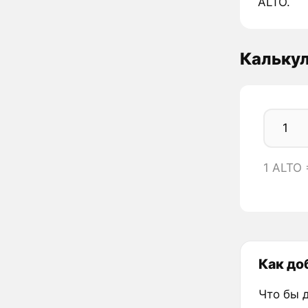
ALTO.
Кальку
1 ALTO
Как до
Что бы 