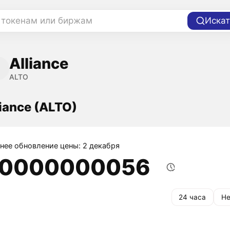
 токенам или биржам
Искат
Alliance
ALTO
liance (ALTO)
нее обновление цены: 2 декабря
,0000000056
24 часа
Не