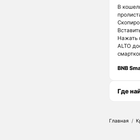
В кошел
пролиста
Скопиров
Вставить
Нажать к
ALTO до
смартко
BNB Sma
Где на
Главная
/
К