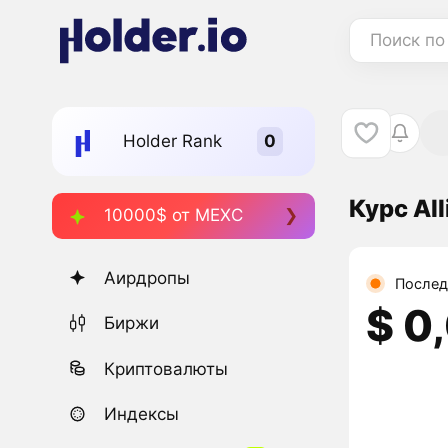
Поиск по
Holder Rank
Курс Al
10000$ от MEXC
Аирдропы
Послед
$ 0
Биржи
Криптовалюты
Индексы