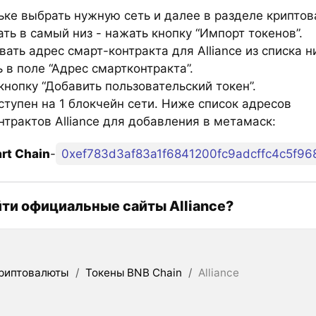
ьке выбрать нужную сеть и далее в разделе крипто
ть в самый низ - нажать кнопку “Импорт токенов”.
ать адрес смарт-контракта для Alliance из списка н
 в поле “Адрес смартконтракта”.
нопку “Добавить пользовательский токен”.
ступен на 1 блокчейн сети. Ниже список адресов
нтрактов Alliance для добавления в метамаск:
rt Chain
-
0xef783d3af83a1f6841200fc9adcffc4c5f96
йти официальные сайты Alliance?
риптовалюты
/
Токены BNB Chain
/
Alliance