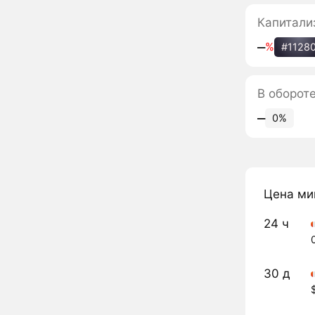
Капитали
‒
%
#1128
В оборот
‒
0%
Цена ми
24 ч
30 д