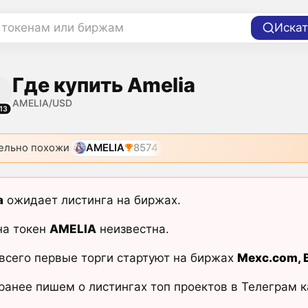
 токенам или биржам
Искат
Где купить Amelia
AMELIA/USD
13
ельно похожи
AMELIA
8574
a
ожидает листинга на биржах.
на токен
AMELIA
неизвестна.
всего первые торги стартуют на биржах
Mexc.com
,
ранее пишем о листингах топ проектов в Телеграм 