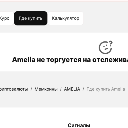
Курс
Где купить
Калькулятор
Amelia не торгуется на отслежи
риптовалюты
/
Мемкоины
/
AMELIA
/
Где купить Amelia
Сигналы