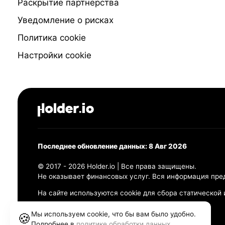
Раскрытие партнёрства
Уведомление о рисках
Политика cookie
Настройки cookie
Последнее обновление данных: 8 Авг 2026
© 2017 - 2026 Holder.io | Все права защищены.
Не оказывает финансовых услуг. Вся информация пре
На сайте используются cookie для сбора статической
Политика конфиденциальности
Мы используем cookie, что бы вам было удобно.
🍪
Правила использования
Подробнее в
политике обработки данных
.