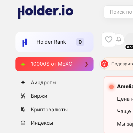
Поиск по
Holder Rank
#77
10000$ от MEXC
Подозрит
Аирдропы
Ameli
Биржи
Цена 
Криптовалюты
Чаще 
Индексы
Мы за