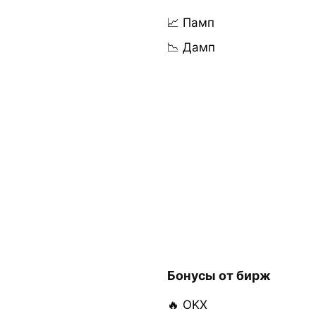
📈 Памп
📉 Дамп
Бонусы от бирж
🔥 OKX