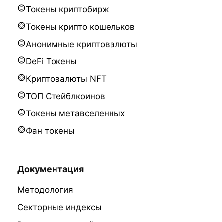
Токены криптобирж
Токены крипто кошельков
Анонимные криптовалюты
DeFi Токены
Криптовалюты NFT
ТОП Стейблкоинов
Токены метавселенных
Фан токены
Документация
Методология
Секторные индексы