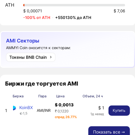
ATH
$ 0,00071
$ 7,06
-100% от ATH
·
+550130% до ATH
AMI Секторы
AMMYI Coin оноситстя к секторам:
Токены BNB Chain
Биржи где торгуется AMI
Биржа
Пара
Цена
Объем, 24 ч
$ 0,0013
KoinBX
$ 1
1
AMI/INR
Купить
₹ 0,1220
1,5
1д назад
спред 26.77%
Показать все ➙