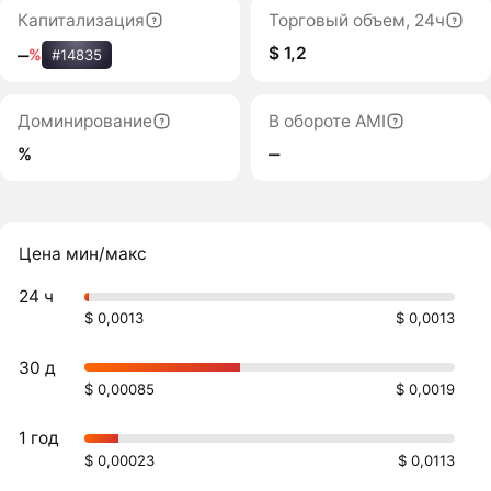
Капитализация
Торговый объем, 24ч
$ 1,2
‒
%
#14835
Доминирование
В обороте AMI
%
‒
Цена мин/макс
24 ч
$ 0,0013
$ 0,0013
30 д
$ 0,00085
$ 0,0019
1 год
$ 0,00023
$ 0,0113