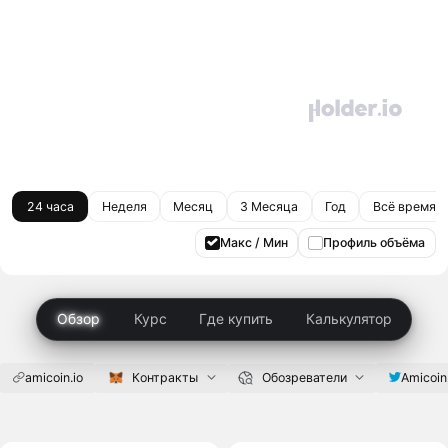
24 часа
Неделя
Месяц
3 Месяца
Год
Всё время
Макс / Мин
Профиль объёма
Обзор
Курс
Где купить
Калькулятор
amicoin.io
Amicoi
Контракты
Обозреватели