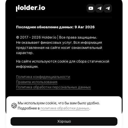
Последнее обновление данных: 9 Авг 2026
© 2017 - 2026 Holder.io | Все права защищены.
Не оказывает финансовых услуг. Вся информация
представленная на сайте носит ознакомительный
характер.
На сайте используются cookie для сбора статической
информации.
Политика конфиденциальности
Правила использования
Политика обработки персональных данных
Продукты
Мы используем cookie, что бы вам было удобно.
🍪
Ethereum GAS Tracker
Подробнее в
политике обработки данных
.
Хорошо