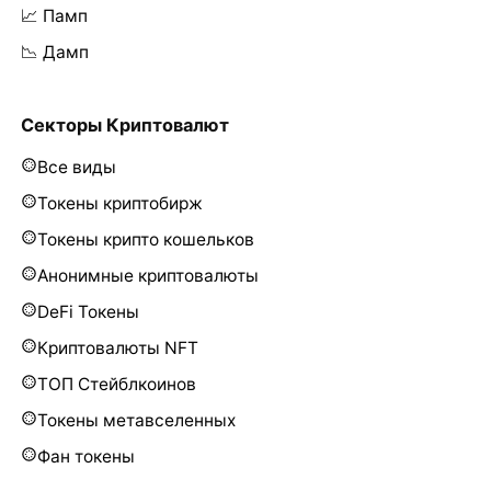
📈 Памп
📉 Дамп
Секторы Криптовалют
Все виды
Токены криптобирж
Токены крипто кошельков
Анонимные криптовалюты
DeFi Токены
Криптовалюты NFT
ТОП Стейблкоинов
Токены метавселенных
Фан токены