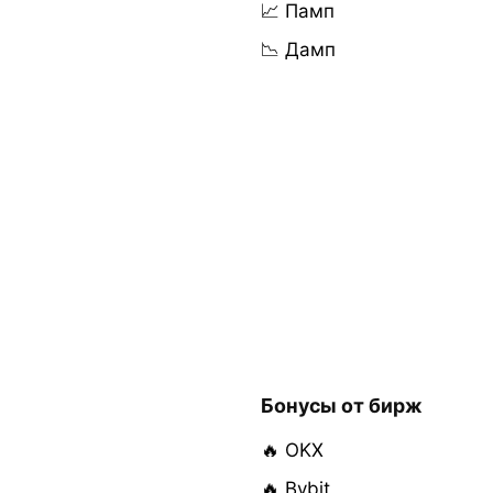
📈 Памп
📉 Дамп
Бонусы от бирж
🔥 OKX
🔥 Bybit