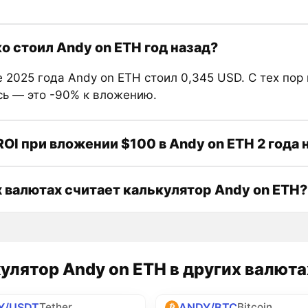
о стоил Andy on ETH год назад?
 2025 года Andy on ETH стоил 0,345 USD. С тех пор
сь — это -90% к вложению.
ROI при вложении $100 в Andy on ETH 2 года 
х валютах считает калькулятор Andy on ETH?
улятор Andy on ETH в других валюта
Y/USDT
ANDY/BTC
Tether
Bitcoin