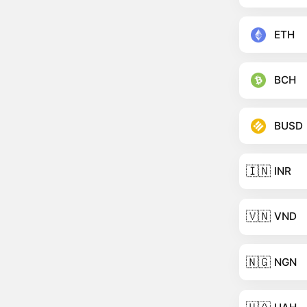
ETH
BCH
BUSD
🇮🇳
INR
🇻🇳
VND
🇳🇬
NGN