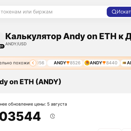
 токенам или биржам
Искат
Калькулятор Andy on ETH к 
ANDY/USD
01
ельно похожи
1
ANDY
7956
ANDY
8526
ANDY
8440
AND
dy on ETH (ANDY)
нее обновление цены: 5 августа
,03544