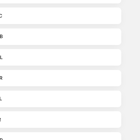
C
B
L
R
L
R