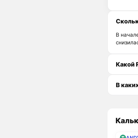
Скольк
В начале
снизила
Какой 
В каки
Кальк
AND