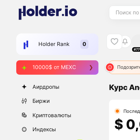
Поиск по
Holder Rank
#77
10000$ от MEXC
ANDY
3565
ANDY
5577
ANDY
5782
ANDY
Подозрит
694
Курс An
Аирдропы
Биржи
Послед
Криптовалюты
$ 0
Индексы