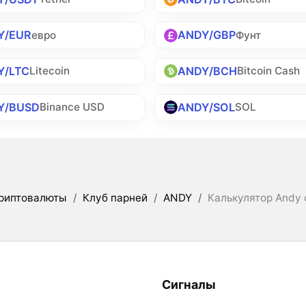
Y/EUR
ANDY/GBP
евро
Фунт
Y/LTC
ANDY/BCH
Litecoin
Bitcoin Cash
Y/BUSD
ANDY/SOL
Binance USD
SOL
риптовалюты
/
Клуб парней
/
ANDY
/
Калькулятор Andy 
Сигналы