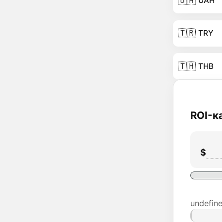
🇺🇦
UAH
🇹🇷
TRY
🇹🇭
THB
ROI-к
$
undefin