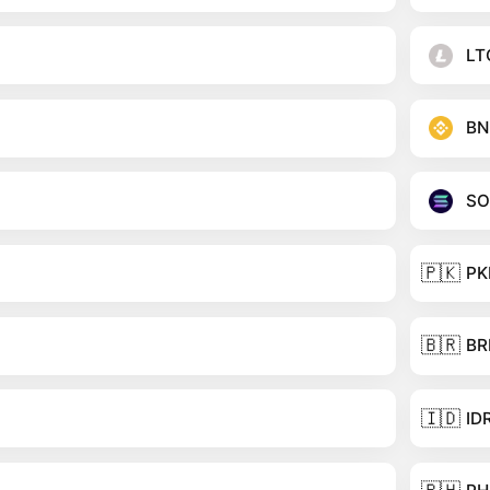
LT
BN
SO
🇵🇰
PK
🇧🇷
BR
🇮🇩
ID