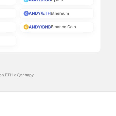
ANDY/ETH
Ethereum
ANDY/BNB
Binance Coin
on ETH к Доллару