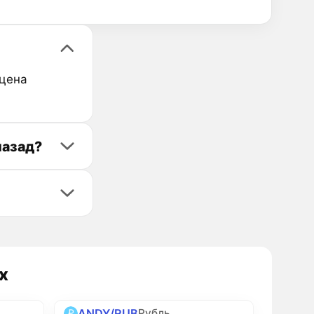
 цена
назад?
х
ANDY/RUB
Рубль