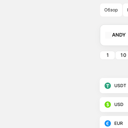
Обзор
ANDY
1
10
USDT
USD
EUR