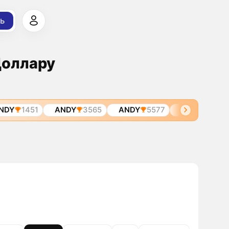
ь
Доллару
Y
1451
ANDY
3565
ANDY
5577
ANDY
5782