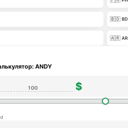
🇵🇭
PH
🇧🇩
BD
🇦🇷
AR
алькулятор: ANDY
$
ed