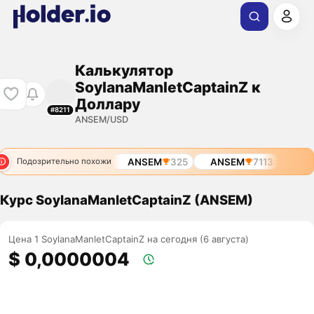
Калькулятор
SoylanaManletCaptainZ к
Доллару
#8211
ANSEM/USD
ANSEM
325
ANSEM
7113
Подозрительно похожи
Курс SoylanaManletCaptainZ (ANSEM)
Цена 1 SoylanaManletCaptainZ на сегодня (6 августа)
$ 0,0000004