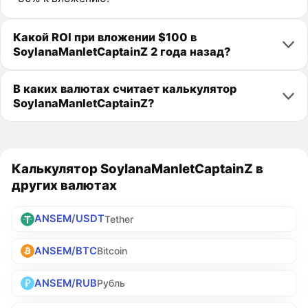
Какой ROI при вложении $100 в
SoylanaManletCaptainZ 2 года назад?
В каких валютах считает калькулятор
SoylanaManletCaptainZ?
Калькулятор SoylanaManletCaptainZ в
других валютах
ANSEM/USDT
Tether
ANSEM/BTC
Bitcoin
ANSEM/RUB
Рубль