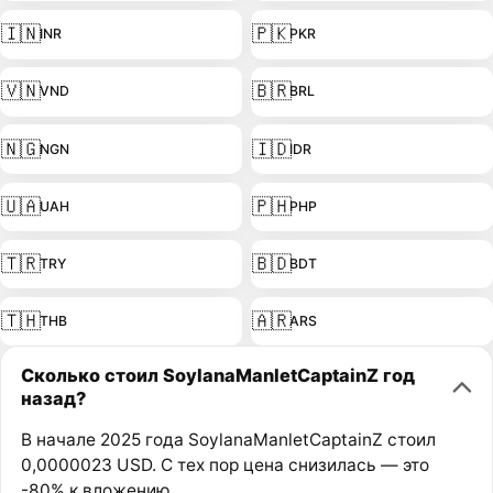
🇮🇳
🇵🇰
INR
PKR
🇻🇳
🇧🇷
VND
BRL
🇳🇬
🇮🇩
NGN
IDR
🇺🇦
🇵🇭
UAH
PHP
🇹🇷
🇧🇩
TRY
BDT
🇹🇭
🇦🇷
THB
ARS
Сколько стоил SoylanaManletCaptainZ год
назад?
В начале 2025 года SoylanaManletCaptainZ стоил
0,0000023 USD. С тех пор цена снизилась — это
-80% к вложению.