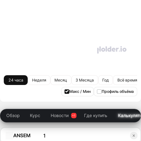
24 часа
Неделя
Месяц
3 Месяца
Год
Всё время
Макс / Мин
Профиль объёма
Обзор
Курс
Новости
Где купить
Калькулят
ANSEM