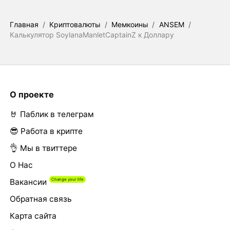
Главная
/
Криптовалюты
/
Мемкоины
/
ANSEM
/
Калькулятор SoylanaManletCaptainZ к Доллару
О проекте
🤘 Паблик в телеграм
😎 Работа в крипте
👌 Мы в твиттере
О Нас
Вакансии
Обратная связь
Карта сайта