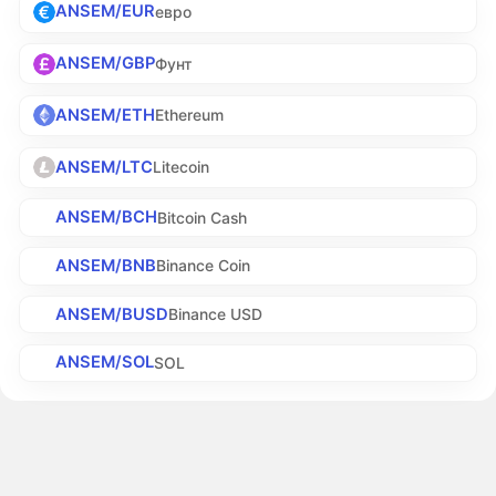
ANSEM/EUR
евро
ANSEM/GBP
Фунт
ANSEM/ETH
Ethereum
ANSEM/LTC
Litecoin
ANSEM/BCH
Bitcoin Cash
ANSEM/BNB
Binance Coin
ANSEM/BUSD
Binance USD
ANSEM/SOL
SOL