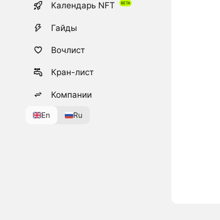
Календарь NFT
Гайды
Вочлист
Кран-лист
Компании
En
Ru