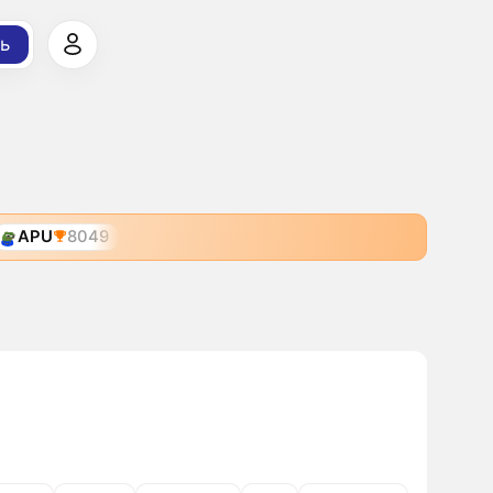
ь
APU
8049