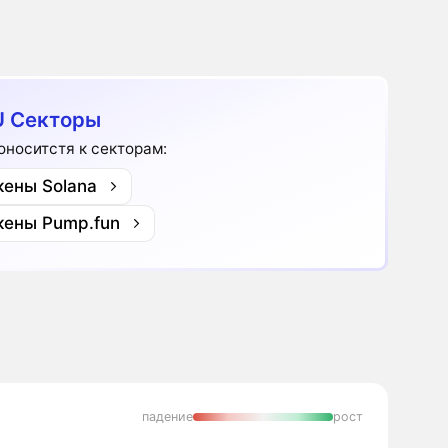
 Секторы
оноситстя к секторам:
кены Solana
кены Pump.fun
падение
рост