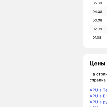
05.08
04.08
03.08
02.08
01.08
Цены 
На стран
справка 
APU в Te
APU в Bi
APU в р