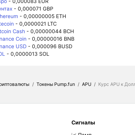
вро
- 0,000083 EUR
унтах
- 0,000071 GBP
thereum
- 0,00000005 ETH
tecoin
- 0,0000021 LTC
tcoin Cash
- 0,00000044 BCH
nance Coin
- 0,00000016 BNB
inance USD
- 0,000096 BUSD
OL
- 0,0000013 SOL
риптовалюты
/
Токены Pump.fun
/
APU
/
Курс APU к Дол
Сигналы