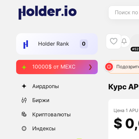
Поиск по
Holder Rank
#52
10000$ от MEXC
Подозрит
Курс AP
Аирдропы
Биржи
Цена 1 APU 
Криптовалюты
$ 0
Индексы