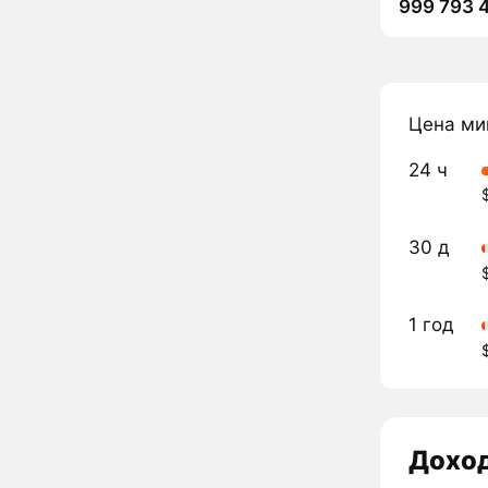
999 793 
Цена ми
24 ч
30 д
1 год
Дохо