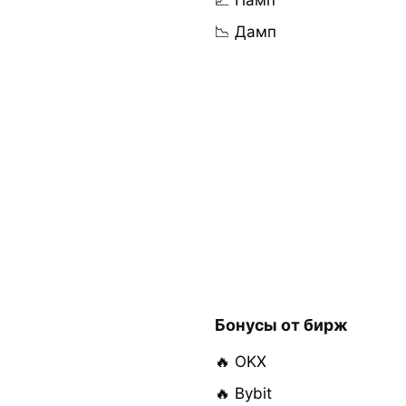
📈 Памп
📉 Дамп
Бонусы от бирж
🔥 OKX
🔥 Bybit