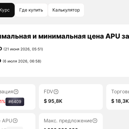
Курс
Где купить
Калькулятор
мальная и минимальная цена APU за
D
(21 июня 2026, 05:51)
D
(6 июля 2026, 06:58)
зация
FDV
Торгов
$ 95,8K
$ 18,3
81%
#6409
е APU
Макс. предложение