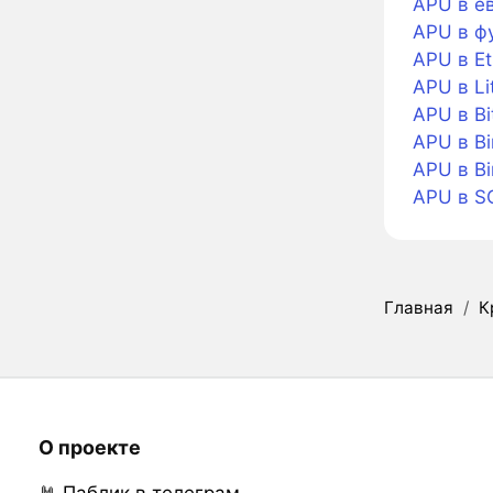
APU в е
APU в ф
APU в E
APU в Li
APU в Bi
APU в Bi
APU в B
APU в S
Главная
/
К
О проекте