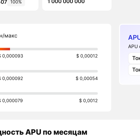
1 000 000 000
407
100%
н/макс
APU
APU 
$ 0,000093
$ 0,00012
То
То
$ 0,000092
$ 0,00054
$ 0,000079
$ 0,0012
дность
APU
по месяцам