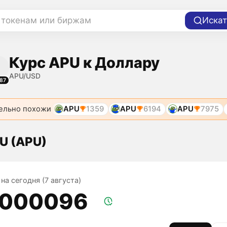
 токенам или биржам
Искат
Курс APU к Доллару
APU/USD
87
ельно похожи
APU
1359
APU
6194
APU
7975
U (APU)
на сегодня (7 августа)
,000096