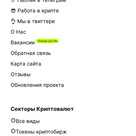
🤘 Паблик в телеграм
😎 Работа в крипте
👌 Мы в твиттере
О Нас
Вакансии
Обратная связь
Карта сайта
Отзывы
Обновления проекта
Секторы Криптовалют
Все виды
Токены криптобирж