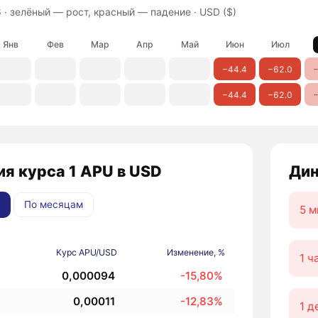
 ·
зелёный — рост, красный — падение
· USD ($)
Янв
Фев
Мар
Апр
Май
Июн
Июл
−44.4
−62.0
−
−44.4
−62.0
−
я курса 1 APU в USD
Дин
По месяцам
5 м
Курс APU/USD
Изменение, %
1 ч
0,000094
-15,80%
0,00011
-12,83%
1 д