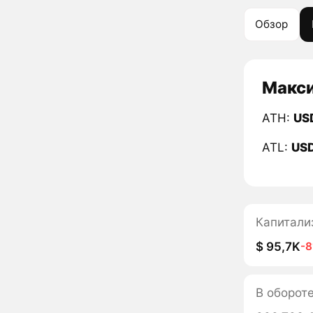
Обзор
Макси
ATH:
US
ATL:
US
Капитали
$ 95,7K
-
В оборот