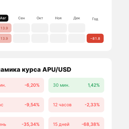
Авг
Сен
Окт
Ноя
Дек
Год
13.9
13.9
−81.8
амика курса APU/USD
ин.
-6,20%
30 мин.
1,42%
ас
-9,54%
12 часов
-2,33%
ень
-35,34%
15 дней
-68,38%